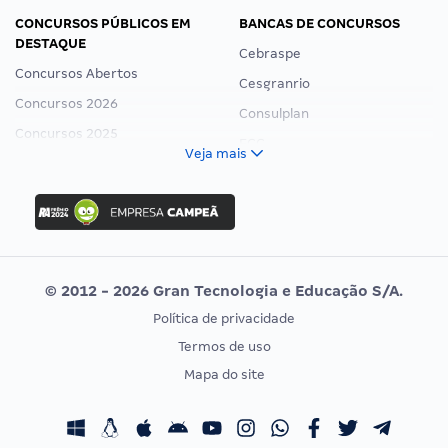
CONCURSOS PÚBLICOS EM
BANCAS DE CONCURSOS
DESTAQUE
Cebraspe
Concursos Abertos
Cesgranrio
Concursos 2026
Consulplan
Concursos 2025
FCC
Veja mais
Concurso Nacional Unificado
FGV
Concurso Ibama
Idecan
Concurso MPU
Selecon
Editais publicados
Uniase
© 2012 - 2026 Gran Tecnologia e Educação S/A.
Vunesp
Política de privacidade
CONCURSOS POR PROFISSÃO
EXAME DE ORDEM
Termos de uso
Concursos Administrativos
OAB
Mapa do site
Concursos Educação
Prova OAB
Concursos Fiscais
Calendário OAB
Concursos Jurídicos
Questões OAB