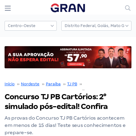
Início
››
Nordeste
››
Paraíba
››
TJ PB
››
Concurso TJPB
››
Concurso TJ PB Cartórios: 2°
simulado pós-edital! Confira
As provas do Concurso TJ PB Cartórios acontecem
em menos de 15 dias! Teste seus conhecimentos e
prepare-se.