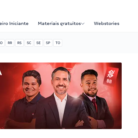
iro Iniciante
Materiais gratuitos
Webstories
O
RR
RS
SC
SE
SP
TO