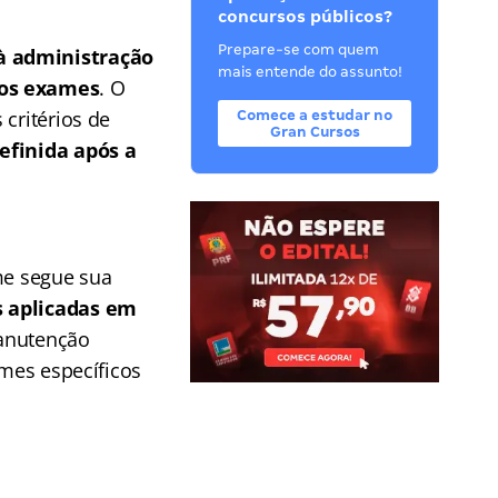
concursos públicos?
Prepare-se com quem
à administração
mais entende do assunto!
vos exames
. O
critérios de
Comece a estudar no
Gran Cursos
efinida após a
ame segue sua
s aplicadas em
manutenção
ames específicos