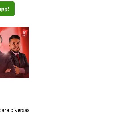
app!
para diversas