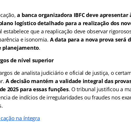
icação,
a banca organizadora IBFC deve apresentar 
plano logístico detalhado para a realização dos no
 estabelece que a reaplicação deve observar rigorosos 
parência e isonomia.
A data para a nova prova será d
e planejamento
.
gos de nível superior
rgos de analista judiciário e oficial de justiça, o cert
r.
A decisão mantém a validade integral das prova
de 2025 para essas funções
. O tribunal justificou a 
ência de indícios de irregularidades ou fraudes nos ex
s.
icação na íntegra