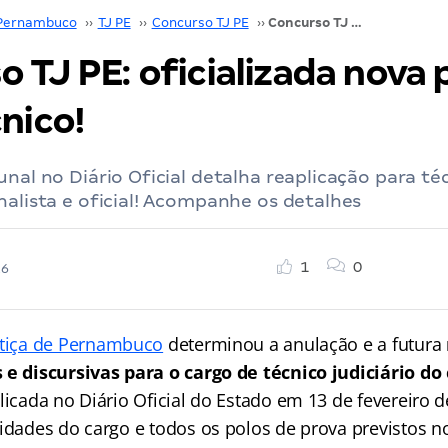
Pernambuco
››
TJ PE
››
Concurso TJ PE
››
Concurso TJ PE: oficializada nova prova para técnico!
 TJ PE: oficializada nova 
nico!
unal no Diário Oficial detalha reaplicação para 
nalista e oficial! Acompanhe os detalhes
1
0
26
stiça de Pernambuco
determinou a anulação e a futura
 e discursivas para o cargo de técnico judiciário do
licada no Diário Oficial do Estado em 13 de fevereiro 
idades do cargo e todos os polos de prova previstos no