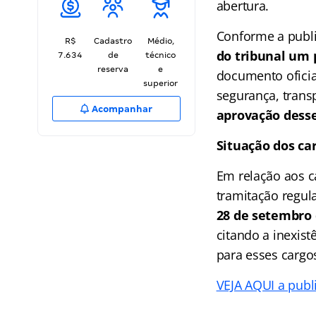
abertura.
Conforme a publ
R$
Cadastro
Médio,
do tribunal um 
7.634
de
técnico
reserva
e
documento oficial
superior
segurança, trans
Acompanhar
aprovação dess
Situação dos car
Em relação aos ca
tramitação regula
28 de setembro 
citando a inexist
para esses cargo
VEJA AQUI a publ