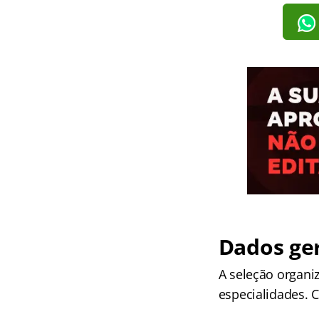
Dados ger
A seleção organi
especialidades. C