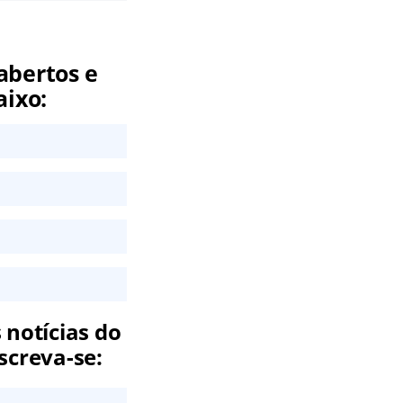
abertos e
aixo:
 notícias do
screva-se: