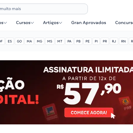
os
Cursos
Artigos
Gran Aprovados
Concurse
DF
ES
GO
MA
MG
MS
MT
PA
PB
PE
PI
PR
RJ
RN
R