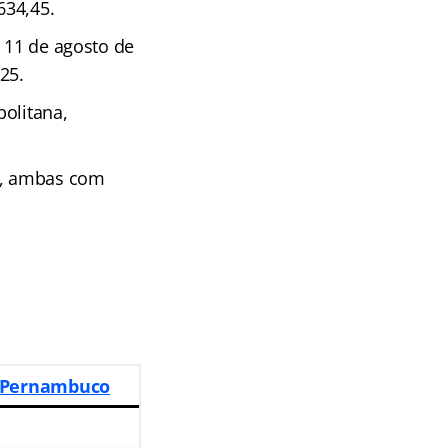
634,45.
e 11 de agosto de
25.
olitana,
va, ambas com
e Pernambuco