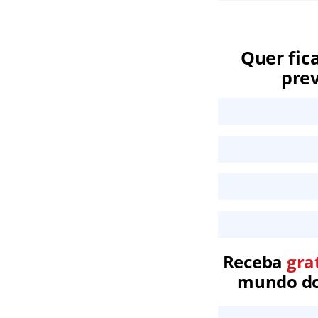
Quer fic
prev
Receba
gra
mundo dos