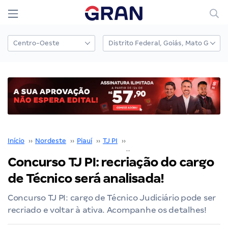
Início
››
Nordeste
››
Piauí
››
TJ PI
››
Concurso TJ PI
››
Concu
Concurso TJ PI: recriação do cargo
de Técnico será analisada!
Concurso TJ PI: cargo de Técnico Judiciário pode ser
recriado e voltar à ativa. Acompanhe os detalhes!