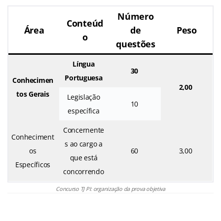
Número
Conteúd
Área
de
Peso
o
questões
Língua
30
Portuguesa
Conhecimen
2,00
tos Gerais
Legislação
10
específica
Concernente
Conheciment
s ao cargo a
os
60
3,00
que está
Específicos
concorrendo
Concurso TJ PI: organização da prova objetiva