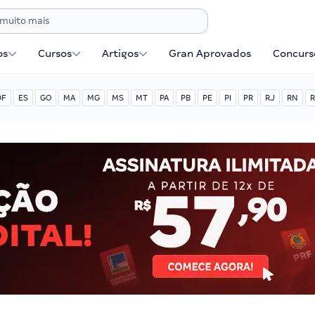
os
Cursos
Artigos
Gran Aprovados
Concurse
DF
ES
GO
MA
MG
MS
MT
PA
PB
PE
PI
PR
RJ
RN
R