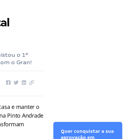
al
istou o 1º
com o Gran!
 casa e manter o
una Pinto Andrade
ransformam
Quer conquistar a sua
aprovação em