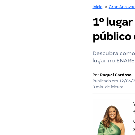
Início
››
Gran Aprova
1º luga
público 
Descubra como 
lugar no ENARE
Por
Raquel Cardoso
Publicado em
12/06/
3 min. de leitura