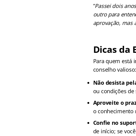
“
Passei dois anos
outro para ente
aprovação, mas a
Dicas da 
Para quem está i
conselho valioso
Não desista pel
ou condições de 
Aproveite o pra
o conhecimento n
Confie no suport
de início; se vo