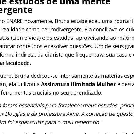
 de estudos de uma mente
ergente
 o ENARE novamente, Bruna estabeleceu uma rotina fl
a realidade como neurodivergente. Ela conciliava os c
gatos (Lion e Vida) e os estudos, aproveitando ao máxi
tonar conteúdos e resolver questões. Um de seus gra
 forma indireta, da diarista que frequentava sua casa e
ma faculdade.
tubro, Bruna dedicou-se intensamente às matérias espe
n, ela utilizou a
Assinatura Ilimitada Mulher
e dest
ferramentas cruciais no seu aprendizado.
 foram essenciais para fortalecer meus estudos, princ
or Douglas e da professora Aline. A correção de quest
 foi espetacular para o meu repertório.
“