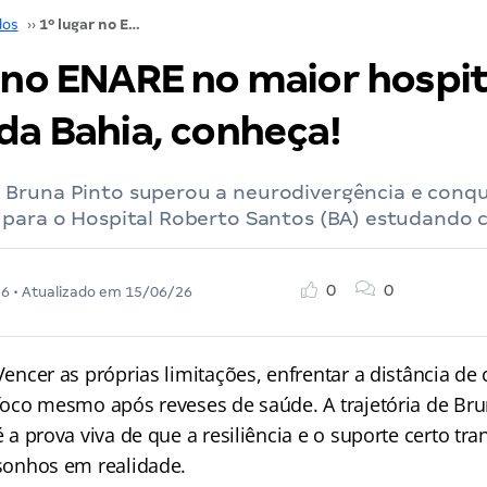
dos
››
1º lugar no ENARE no maior hospital público da Bahia, conheça!
r no ENARE no maior hospit
da Bahia, conheça!
Bruna Pinto superou a neurodivergência e conqu
 para o Hospital Roberto Santos (BA) estudando 
0
0
26
• Atualizado em
15/06/26
Vencer as próprias limitações, enfrentar a distância de
foco mesmo após reveses de saúde. A trajetória de Br
é a prova viva de que a resiliência e o suporte certo t
sonhos em realidade.