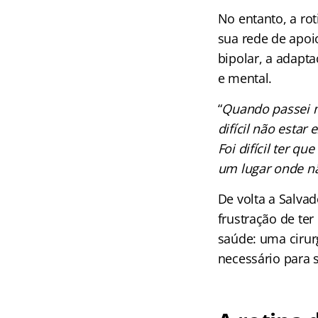
No entanto, a ro
sua rede de apoi
bipolar, a adapt
e mental.
“
Quando passei m
difícil não esta
Foi difícil ter q
um lugar onde nã
De volta a Salva
frustração de te
saúde: uma cirurg
necessário para 