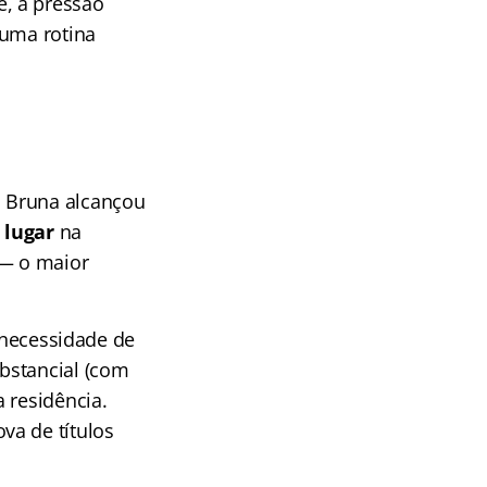
, a pressão
 uma rotina
. Bruna alcançou
 lugar
na
 — o maior
a necessidade de
bstancial (com
 residência.
va de títulos