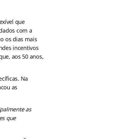
exível que
uidados com a
mo os dias mais
ndes incentivos
 que, aos 50 anos,
cíficas. Na
acou as
ipalmente as
ões que