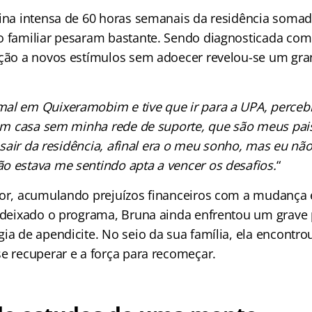
tina intensa de 60 horas semanais da residência somad
o familiar pesaram bastante. Sendo diagnosticada com
ação a novos estímulos sem adoecer revelou-se um gran
al em Quixeramobim e tive que ir para a UPA, percebi
r em casa sem minha rede de suporte, que são meus pais
ue sair da residência, afinal era o meu sonho, mas eu nã
o estava me sentindo apta a vencer os desafios.
“
dor, acumulando prejuízos financeiros com a mudança 
r deixado o programa, Bruna ainda enfrentou um grave
ia de apendicite. No seio da sua família, ela encontro
se recuperar e a força para recomeçar.