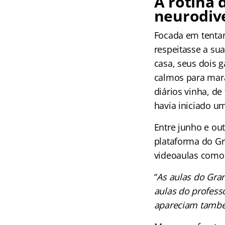
A rotina
neurodiv
Focada em tentar
respeitasse a su
casa, seus dois 
calmos para mara
diários vinha, de
havia iniciado u
Entre junho e ou
plataforma do Gra
videoaulas como 
“
As aulas do Gran
aulas do profess
apareciam também