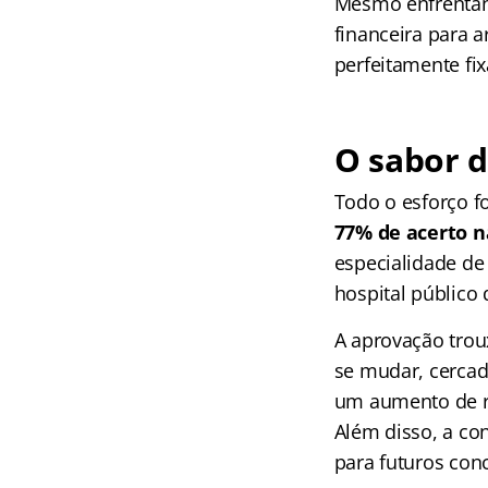
Mesmo enfrentand
financeira para 
perfeitamente fi
O sabor d
Todo o esforço f
77% de acerto n
especialidade de
hospital público 
A aprovação troux
se mudar, cercad
um aumento de re
Além disso, a co
para futuros con