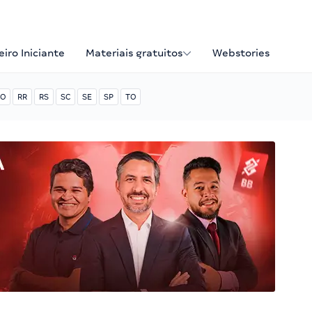
iro Iniciante
Materiais gratuitos
Webstories
O
RR
RS
SC
SE
SP
TO