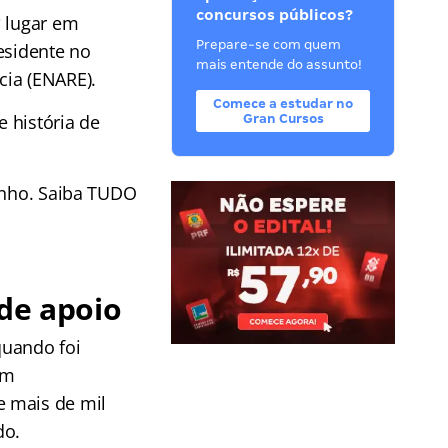
concursos públicos?
º lugar em
Prepare-se com quem
esidente no
mais entende do assunto!
cia (ENARE).
Comece a estudar no
 história de
Gran Cursos
junho. Saiba TUDO
 de apoio
uando foi
em
e mais de mil
do.