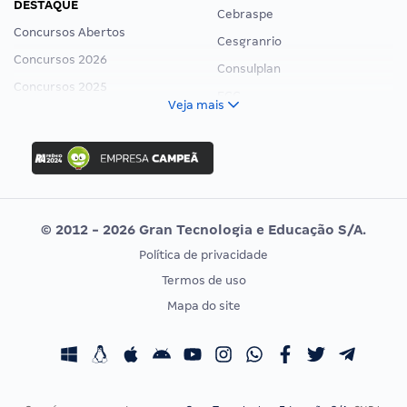
DESTAQUE
Cebraspe
Concursos Abertos
Cesgranrio
Concursos 2026
Consulplan
Concursos 2025
FCC
Veja mais
Concurso Nacional Unificado
FGV
Concurso Ibama
Idecan
Concurso MPU
Selecon
Editais publicados
Uniase
© 2012 - 2026 Gran Tecnologia e Educação S/A.
Vunesp
Política de privacidade
CONCURSOS POR PROFISSÃO
EXAME DE ORDEM
Termos de uso
Concursos Administrativos
OAB
Mapa do site
Concursos Educação
Prova OAB
Concursos Fiscais
Calendário OAB
Concursos Jurídicos
Questões OAB
Concursos Militares
Recursos OAB