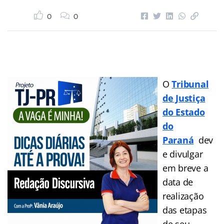
0
0
O
Tribunal
de Justiça
do Estado
do
Paraná
dev
e divulgar
em breve a
data de
realização
das etapas
de seu