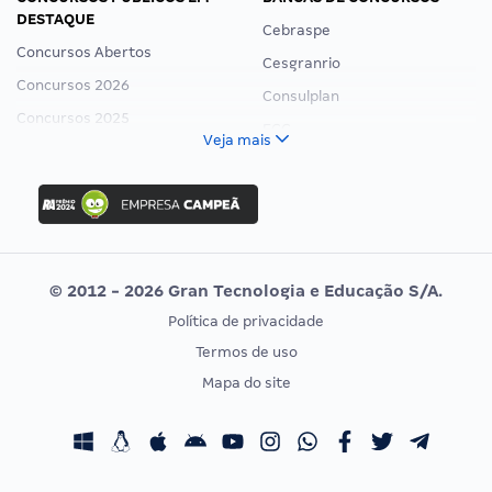
DESTAQUE
Cebraspe
Concursos Abertos
Cesgranrio
Concursos 2026
Consulplan
Concursos 2025
FCC
Veja mais
Concurso Nacional Unificado
FGV
Concurso Ibama
Idecan
Concurso MPU
Selecon
Editais publicados
Uniase
© 2012 - 2026 Gran Tecnologia e Educação S/A.
Vunesp
Política de privacidade
CONCURSOS POR PROFISSÃO
EXAME DE ORDEM
Termos de uso
Concursos Administrativos
OAB
Mapa do site
Concursos Educação
Prova OAB
Concursos Fiscais
Calendário OAB
Concursos Jurídicos
Questões OAB