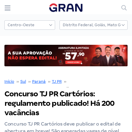
Início
››
Sul
››
Paraná
››
TJ PR
››
Concurso TJ PR
››
Concurso TJ PR Cartórios: regulamento publicado! Há 200 vacâncias
Concurso TJ PR Cartórios:
regulamento publicado! Há 200
vacâncias
Concurso TJ PR Cartórios deve publicar o edital de
abertura em breve! São esperadas vagas de nível