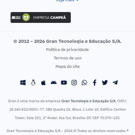
Concurso Nacional Unificado
FGV
Concurso Ibama
Idecan
Concurso MPU
Selecon
Editais publicados
Uniase
© 2012 - 2026 Gran Tecnologia e Educação S/A.
Vunesp
Política de privacidade
CONCURSOS POR PROFISSÃO
EXAME DE ORDEM
Termos de uso
Concursos Administrativos
OAB
Mapa do site
Concursos Educação
Prova OAB
Concursos Fiscais
Calendário OAB
Concursos Jurídicos
Questões OAB
Concursos Militares
Recursos OAB
Gran é uma marca da empresa
Gran Tecnologia e Educação S/A
, CNPJ:
Concursos Policiais
Exame de Ordem
18.260.822/0001-77, SBS Quadra 02, Bloco J, Lote 10, Edifício Carlton
Concursos Saúde
Tower, Sala 201, 2º Andar, Asa Sul, Brasília-DF, CEP 70.070-120.
Concursos Tribunais
Gran Tecnologia e Educação S/A - 2026 © Todos os direitos reservados ®
Residência Multiprofissional