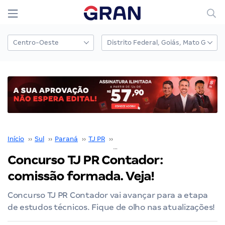
Início
››
Sul
››
Paraná
››
TJ PR
››
Concurso TJ PR
››
Concurso TJ PR Contador: comissão formada. Veja!
Concurso TJ PR Contador:
comissão formada. Veja!
Concurso TJ PR Contador vai avançar para a etapa
de estudos técnicos. Fique de olho nas atualizações!