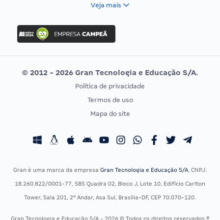
FCC
Veja mais
Concurso Nacional Unificado
FGV
Concurso Ibama
Idecan
Concurso MPU
Selecon
Editais publicados
Uniase
© 2012 - 2026 Gran Tecnologia e Educação S/A.
Vunesp
Política de privacidade
CONCURSOS POR PROFISSÃO
EXAME DE ORDEM
Termos de uso
Concursos Administrativos
OAB
Mapa do site
Concursos Educação
Prova OAB
Concursos Fiscais
Calendário OAB
Concursos Jurídicos
Questões OAB
Concursos Militares
Recursos OAB
Gran é uma marca da empresa
Gran Tecnologia e Educação S/A
, CNPJ:
Concursos Policiais
Exame de Ordem
18.260.822/0001-77, SBS Quadra 02, Bloco J, Lote 10, Edifício Carlton
Concursos Saúde
Tower, Sala 201, 2º Andar, Asa Sul, Brasília-DF, CEP 70.070-120.
Concursos Tribunais
Gran Tecnologia e Educação S/A - 2026 © Todos os direitos reservados ®