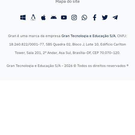
Mapa do site
Concursos Educação
Prova OAB
Concursos Fiscais
Calendário OAB
Concursos Jurídicos
Questões OAB
Concursos Militares
Recursos OAB
Gran é uma marca da empresa
Gran Tecnologia e Educação S/A
, CNPJ:
Concursos Policiais
Exame de Ordem
18.260.822/0001-77, SBS Quadra 02, Bloco J, Lote 10, Edifício Carlton
Concursos Saúde
Tower, Sala 201, 2º Andar, Asa Sul, Brasília-DF, CEP 70.070-120.
Concursos Tribunais
Gran Tecnologia e Educação S/A - 2026 © Todos os direitos reservados ®
Residência Multiprofissional