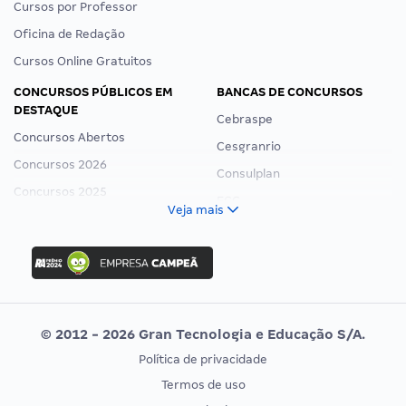
Cursos por Professor
Oficina de Redação
Cursos Online Gratuitos
CONCURSOS PÚBLICOS EM
BANCAS DE CONCURSOS
DESTAQUE
Cebraspe
Concursos Abertos
Cesgranrio
Concursos 2026
Consulplan
Concursos 2025
FCC
Veja mais
Concurso Nacional Unificado
FGV
Concurso Ibama
Idecan
Concurso MPU
Selecon
Editais publicados
Uniase
© 2012 - 2026 Gran Tecnologia e Educação S/A.
Vunesp
Política de privacidade
CONCURSOS POR PROFISSÃO
EXAME DE ORDEM
Termos de uso
Concursos Administrativos
OAB