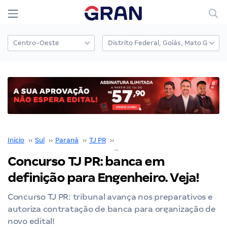
Início
››
Sul
››
Paraná
››
TJ PR
››
Concurso TJ PR
››
Concurso TJ PR: banca em definição para Engenheiro. Veja!
Concurso TJ PR: banca em
definição para Engenheiro. Veja!
Concurso TJ PR: tribunal avança nos preparativos e
autoriza contratação de banca para organização de
novo edital!