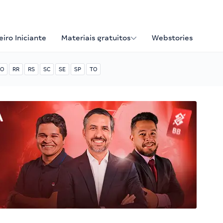
iro Iniciante
Materiais gratuitos
Webstories
O
RR
RS
SC
SE
SP
TO