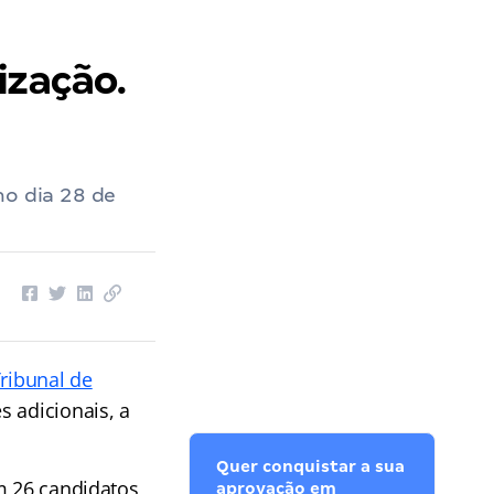
ização.
no dia 28 de
ribunal de
 adicionais, a
Quer conquistar a sua
m 26 candidatos
aprovação em