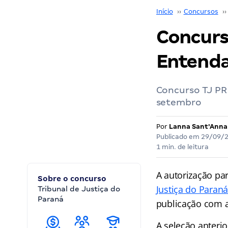
Início
››
Concursos
››
Concurso
Entend
Concurso TJ PR 
setembro
Por
Lanna Sant'Anna
Publicado em
29/09/
1 min. de leitura
A autorização pa
Sobre o concurso
Justiça do Paran
Tribunal de Justiça do
Paraná
publicação com a
A seleção anteri