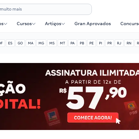
os
Cursos
Artigos
Gran Aprovados
Concurse
DF
ES
GO
MA
MG
MS
MT
PA
PB
PE
PI
PR
RJ
RN
R