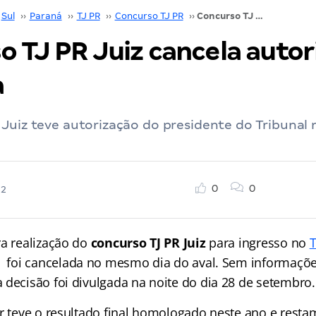
Sul
››
Paraná
››
TJ PR
››
Concurso TJ PR
››
Concurso TJ PR Juiz cancela autorização. Entenda
 TJ PR Juiz cancela autor
a
Juiz teve autorização do presidente do Tribunal 
0
0
22
ra realização do
concurso TJ PR Juiz
para ingresso no
T
á
foi cancelada no mesmo dia do aval. Sem informações
 decisão foi divulgada na noite do dia 28 de setembro.
or teve o resultado final homologado neste ano e resta