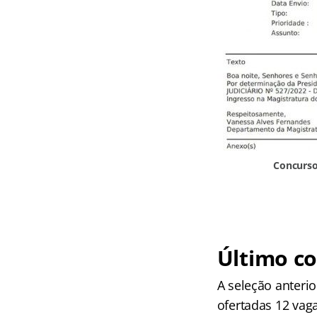
Concurso 
Último co
A seleção anteri
ofertadas 12 vag