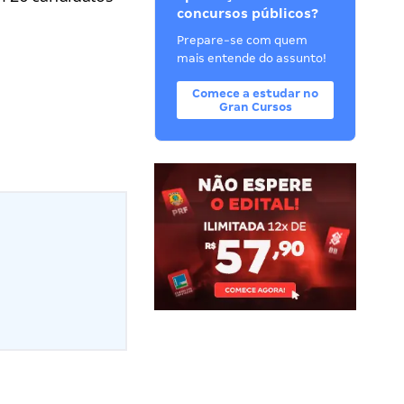
concursos públicos?
Prepare-se com quem
mais entende do assunto!
Comece a estudar no
Gran Cursos