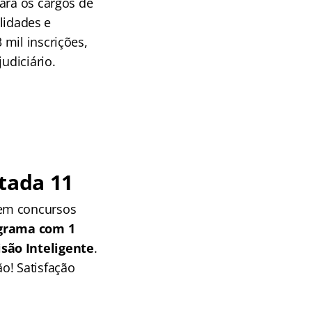
ara os cargos de
alidades e
mil inscrições,
udiciário.
tada 11
 em concursos
grama com 1
isão Inteligente
.
o! Satisfação