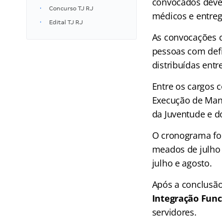
convocados dever
Concurso TJ RJ
médicos e entre
Edital TJ RJ
As convocações 
pessoas com defi
distribuídas entre
Entre os cargos 
Execução de Manda
da Juventude e do
O cronograma foi
meados de julho 
julho e agosto.
Após a conclusão
Integração Funci
servidores.