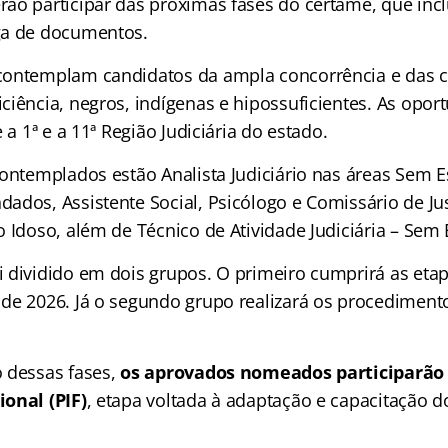
ão participar das próximas fases do certame, que in
ga de documentos.
contemplam candidatos da ampla concorrência e das c
ciência, negros, indígenas e hipossuficientes. As opor
 a 1ª e a 11ª Região Judiciária do estado.
contemplados estão Analista Judiciário nas áreas Sem E
dos, Assistente Social, Psicólogo e Comissário de Jus
 Idoso, além de Técnico de Atividade Judiciária – Sem 
 dividido em dois grupos. O primeiro cumprirá as etap
de 2026. Já o segundo grupo realizará os procedimento
 dessas fases,
os aprovados nomeados participarão
onal (PIF)
, etapa voltada à adaptação e capacitação 