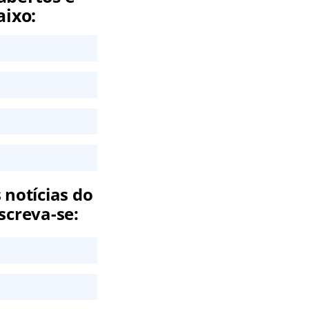
aixo:
 notícias do
screva-se: