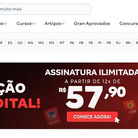
os
Cursos
Artigos
Gran Aprovados
Concurse
DF
ES
GO
MA
MG
MS
MT
PA
PB
PE
PI
PR
RJ
RN
R