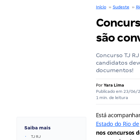
Início
››
Sudeste
››
Ri
Concurs
são con
Concurso TJ RJ 
candidatos dev
documentos!
Por
Yara Lima
Publicado em
23/06/
1 min. de leitura
Está acompanhan
Estado do Rio de 
Saiba mais
nos concursos de
TJ RJ