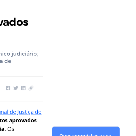
ovados
co judiciário;
a de
nal de Justiça do
tos aprovados
ia
. Os
Quer conquistar a sua