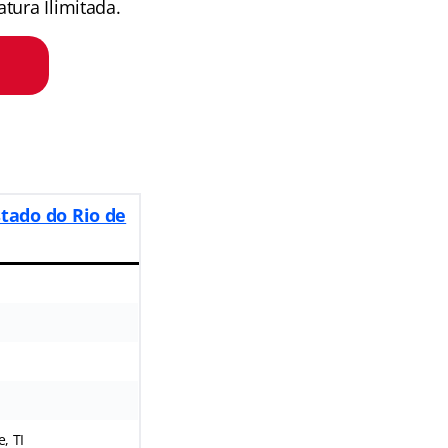
tura Ilimitada.
stado do Rio de
, TI