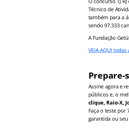
O concurso TJ RJ
Técnico de Ativid
também para a ár
sendo 97.333 cand
A Fundação Getúl
VEJA AQUI todas 
Prepare-s
Assine agora e 
públicos e, o me
clique, Raio-X,
Faça o teste por
garantida ou seu 