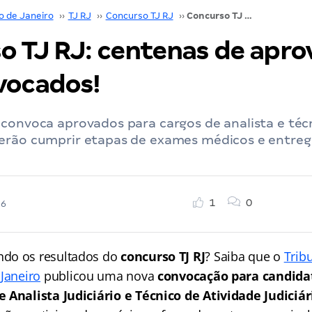
o de Janeiro
››
TJ RJ
››
Concurso TJ RJ
››
Concurso TJ RJ: centenas de aprovados são convocados!
o TJ RJ: centenas de apr
vocados!
convoca aprovados para cargos de analista e técni
erão cumprir etapas de exames médicos e entreg
1
0
26
do os resultados do
concurso TJ RJ
? Saiba que o
Tribu
Janeiro
publicou uma nova
convocação para candida
 Analista Judiciário e Técnico de Atividade Judiciár