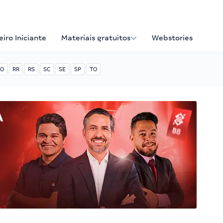
iro Iniciante
Materiais gratuitos
Webstories
O
RR
RS
SC
SE
SP
TO