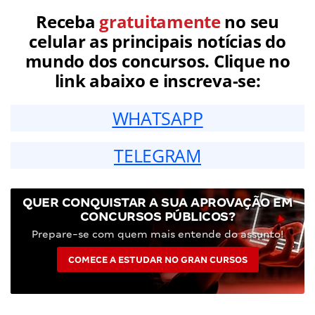
Receba
gratuitamente
no seu
celular as principais notícias do
mundo dos concursos. Clique no
link abaixo e inscreva-se:
WHATSAPP
TELEGRAM
QUER CONQUISTAR A SUA APROVAÇÃO EM
CONCURSOS PÚBLICOS?
Prepare-se com quem mais entende do assunto!
COMECE A ESTUDAR NO GRAN CURSOS