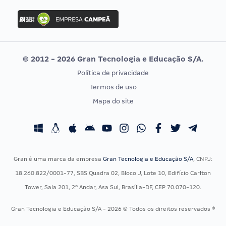
Concurso Ibama
Idecan
Concurso MPU
Selecon
Editais publicados
Uniase
© 2012 - 2026 Gran Tecnologia e Educação S/A.
Vunesp
Política de privacidade
CONCURSOS POR PROFISSÃO
EXAME DE ORDEM
Termos de uso
Concursos Administrativos
OAB
Mapa do site
Concursos Educação
Prova OAB
Concursos Fiscais
Calendário OAB
Concursos Jurídicos
Questões OAB
Concursos Militares
Recursos OAB
Gran é uma marca da empresa
Gran Tecnologia e Educação S/A
, CNPJ:
Concursos Policiais
Exame de Ordem
18.260.822/0001-77, SBS Quadra 02, Bloco J, Lote 10, Edifício Carlton
Concursos Saúde
Tower, Sala 201, 2º Andar, Asa Sul, Brasília-DF, CEP 70.070-120.
Concursos Tribunais
Gran Tecnologia e Educação S/A - 2026 © Todos os direitos reservados ®
Residência Multiprofissional