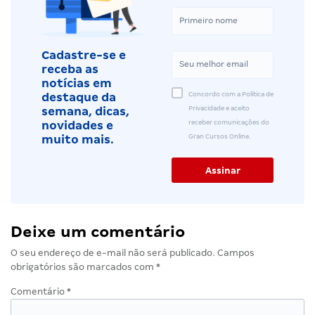
Cadastre-se e
receba as
notícias em
Concordo com a Política de
destaque da
Privacidade e aceito
semana, dicas,
receber comunicações do
novidades e
Gran Cursos Online.
muito mais.
Deixe um comentário
O seu endereço de e-mail não será publicado.
Campos
obrigatórios são marcados com
*
Comentário
*