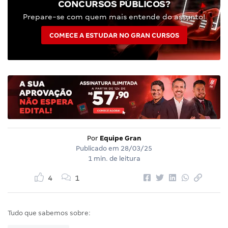
CONCURSOS PÚBLICOS?
Prepare-se com quem mais entende do assunto!
COMECE A ESTUDAR NO GRAN CURSOS
Por
Equipe Gran
Publicado em
28/03/25
1 min. de leitura
4
1
Tudo que sabemos sobre: