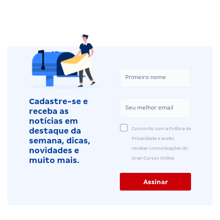
Cadastre-se e
receba as
notícias em
Concordo com a Política de
destaque da
Privacidade e aceito
semana, dicas,
receber comunicações do
novidades e
Gran Cursos Online.
muito mais.