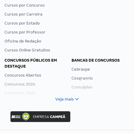
Cursos por Concurso
Cursos por Carreira
Cursos por Estado
Cursos por Professor
Oficina de Redação
Cursos Online Gratuitos
CONCURSOS PÚBLICOS EM
BANCAS DE CONCURSOS
DESTAQUE
Cebraspe
Concursos Abertos
Cesgranrio
Concursos 2026
Consulplan
Concursos 2025
FCC
Veja mais
Concurso Nacional Unificado
FGV
Concurso Ibama
Idecan
Concurso MPU
Selecon
Editais publicados
Uniase