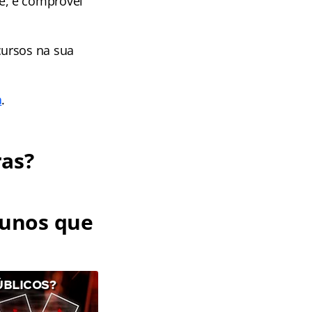
e, e comprovei
cursos na sua
a
.
ras?
lunos que
ÚBLICOS?