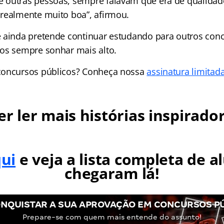
 outras pessoas, sempre falavam que era de qualidad
realmente muito boa”, afirmou.
 ainda pretende continuar estudando para outros con
os sempre sonhar mais alto.
concursos públicos? Conheça nossa
assinatura limitad
r ler mais histórias inspirado
qui
e veja a lista completa de a
chegaram lá!
NQUISTAR A SUA APROVAÇÃO EM CONCURSOS P
Prepare-se com quem mais entende do assunto!