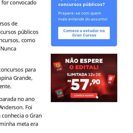
e for convocado
concursos públicos?
Prepare-se com quem
mais entende do assunto!
rsos de
ncursos públicos
Comece a estudar no
Gran Cursos
oncursos, como
. Nunca
concursos para
mpina Grande,
ente.
 parada no ano
Anderson. Foi
á conhecia o Gran
e minha meta era