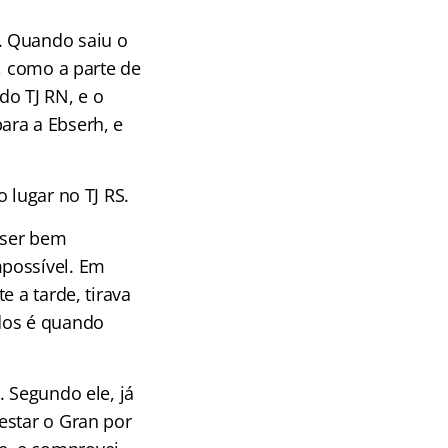
. Quando saiu o
, como a parte de
do TJ RN, e o
ara a Ebserh, e
 lugar no TJ RS.
 ser bem
mpossível. Em
 a tarde, tirava
dos é quando
. Segundo ele, já
estar o Gran por