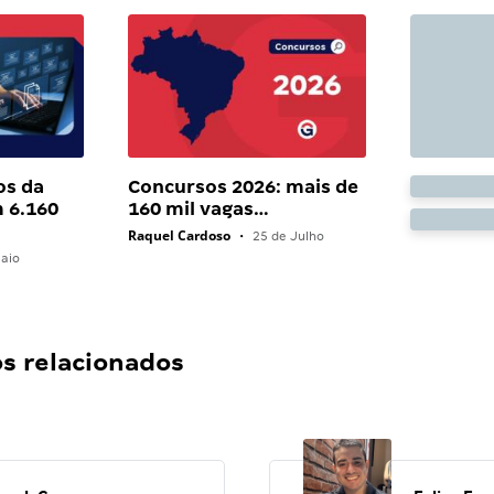
os da
Concursos 2026: mais de
 6.160
160 mil vagas…
Raquel Cardoso
•
25 de Julho
aio
 relacionados