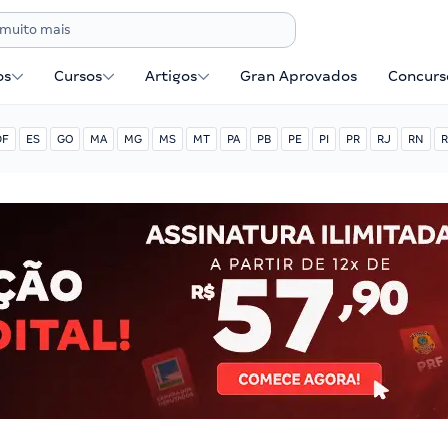
os
Cursos
Artigos
Gran Aprovados
Concurse
DF
ES
GO
MA
MG
MS
MT
PA
PB
PE
PI
PR
RJ
RN
R