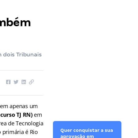
também
 dois Tribunais
a em apenas um
curso TJ RN)
em
rea de Tecnologia
Quer conquistar a sua
 primária é Rio
aprovação em