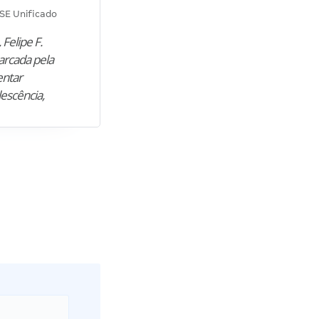
Diana M.
SE Unificado
Concurso SEPLAG CE
 Felipe F.
“Natural de Juazeiro do Norte (CE),
arcada pela
M. encontrou nos estudos o cami
entar
para construir uma nova fase da vi
lescência,
profissional. Após…”