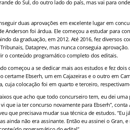
rande do Sul, do outro lado do país, mas vai para ond
nseguir duas aprovações em excelente lugar em concu
 de Anderson foi árdua. Ele começou a estudar para co
indo da graduação, em 2012. Até 2016, fez diversos c
, Tribunais, Dataprev, mas nunca conseguia aprovação
r o conteúdo programático completo dos editais.
do começou a se dedicar mais aos estudos e fez dois 
i o certame Ebserh, um em Cajazeiras e o outro em Ca
, cuja colocação foi em quarto e terceiro, respectivam
baixos que acho que todo concurseiro tem, eu dei uma
 vi que ia ter concurso novamente para Ebserh”, conta 
veu que precisava mudar sua técnica de estudos. “Eu j
as ainda não era assinante. Então eu assinei o Gran, 
 conteúdo programático do edital”.