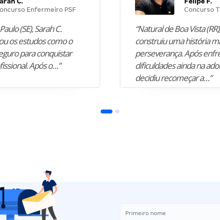
arah C.
Felipe F.
oncurso Enfermeiro PSF
Concurso T
Paulo (SE), Sarah C.
“Natural de Boa Vista (RR),
u os estudos como o
construiu uma história m
guro para conquistar
perseverança. Após enfr
fissional. Após o…”
dificuldades ainda na ado
decidiu recomeçar a…”