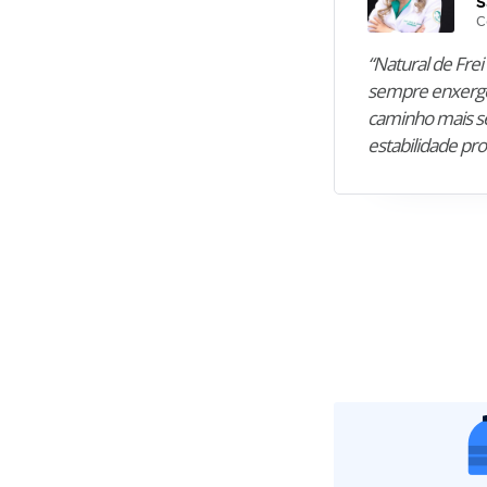
S
C
“Natural de Frei 
sempre enxergo
caminho mais se
estabilidade pro