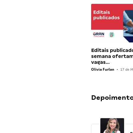
Editais publicad
semana ofertam
vagas…
Olivia Furlan
•
17 de M
Depoimentos