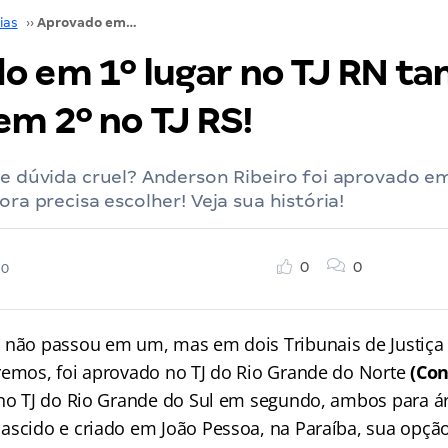
ias
››
Aprovado em 1º lugar no TJ RN também passou em 2º no TJ RS!
o em 1º lugar no TJ RN 
em 2º no TJ RS!
de dúvida cruel? Anderson Ribeiro foi aprovado em
ora precisa escolher! Veja sua história!
0
0
20
o não passou em um, mas em dois Tribunais de Justiç
remos, foi aprovado no TJ do Rio Grande do Norte
(Con
 no TJ do Rio Grande do Sul em segundo, ambos para á
ascido e criado em João Pessoa, na Paraíba, sua opção