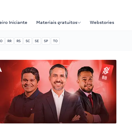
iro Iniciante
Materiais gratuitos
Webstories
O
RR
RS
SC
SE
SP
TO