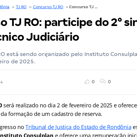
dônia
››
TJ RO
››
Concurso TJ RO
››
Concurso TJ RO: participe do 2° simulado para Técnico Judiciário
 TJ RO: participe do 2° s
nico Judiciário
O está sendo organizado pelo Instituto Consulpla
eiro de 2025.
0
0
24
O
será realizado no dia 2 de fevereiro de 2025 e oferec
 da formação de um cadastro de reserva.
ngresso no
Tribunal de Justiça do Estado de Rondônia
e
Instituto Consulplan
e oferece uma remuneração inici