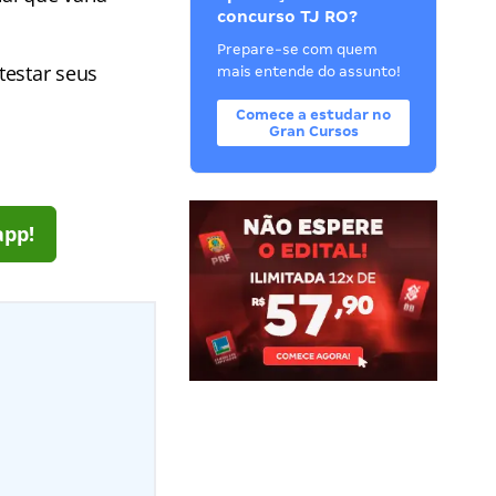
concurso TJ RO?
Prepare-se com quem
testar seus
mais entende do assunto!
Comece a estudar no
Gran Cursos
app!