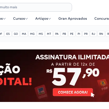
os
Cursos
Artigos
Gran Aprovados
Concurse
DF
ES
GO
MA
MG
MS
MT
PA
PB
PE
PI
PR
RJ
RN
R