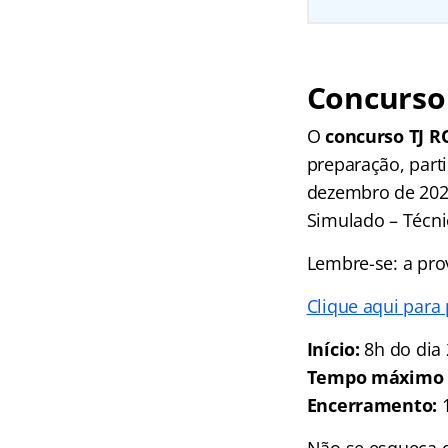
Concurso 
O
concurso TJ R
preparação, parti
dezembro de 2024
Simulado – Técnic
Lembre-se: a pro
Clique aqui para 
Início:
8h do dia 
Tempo máximo d
Encerramento:
1
Não se esqueça d