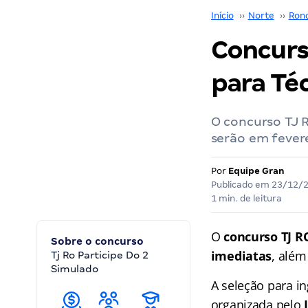
Início
››
Norte
››
Ron
Concurso
para Téc
O concurso TJ R
serão em fever
Por
Equipe Gran
Publicado em
23/12/
1 min. de leitura
O
concurso TJ R
Sobre o concurso
imediatas
, além
Tj Ro Participe Do 2
Simulado
A seleção para i
organizada pelo