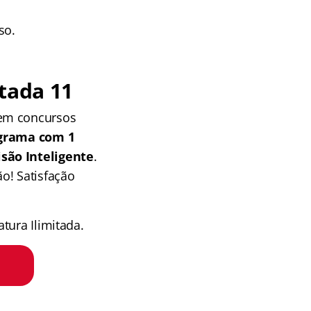
so.
tada 11
 em concursos
grama com 1
isão Inteligente
.
o! Satisfação
tura Ilimitada.