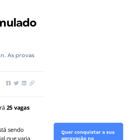
imulado
n. As provas
erá
25 vagas
stá sendo
Quer conquistar a sua
al que varia
aprovação no