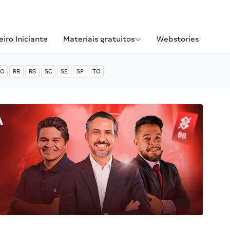
iro Iniciante
Materiais gratuitos
Webstories
O
RR
RS
SC
SE
SP
TO