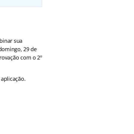
rbinar sua
e domingo, 29 de
provação com o 2º
aplicação.