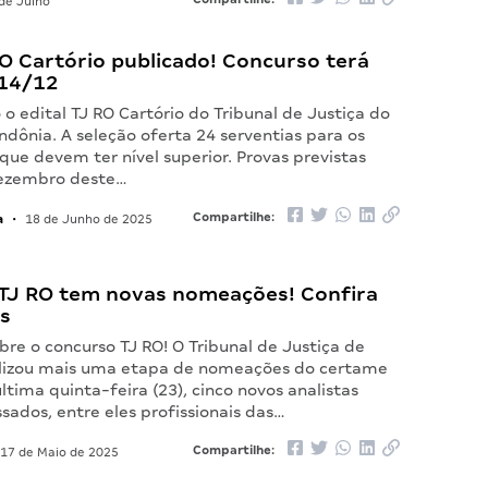
de Julho
RO Cartório publicado! Concurso terá
14/12
 o edital TJ RO Cartório do Tribunal de Justiça do
dônia. A seleção oferta 24 serventias para os
que devem ter nível superior. Provas previstas
dezembro deste…
a
Compartilhe:
•
18 de Junho de 2025
TJ RO tem novas nomeações! Confira
es
re o concurso TJ RO! O Tribunal de Justiça de
lizou mais uma etapa de nomeações do certame
ltima quinta-feira (23), cinco novos analistas
ados, entre eles profissionais das…
Compartilhe:
17 de Maio de 2025