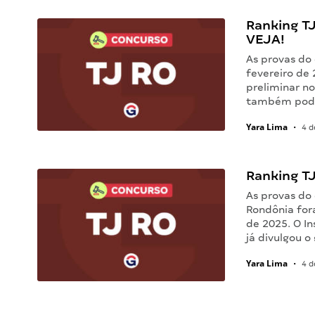
Ranking TJ
VEJA!
As provas do
fevereiro de 
preliminar no
também pod
Yara Lima
•
4 d
Ranking TJ
As provas do
Rondônia for
de 2025. O In
já divulgou o
Yara Lima
•
4 d