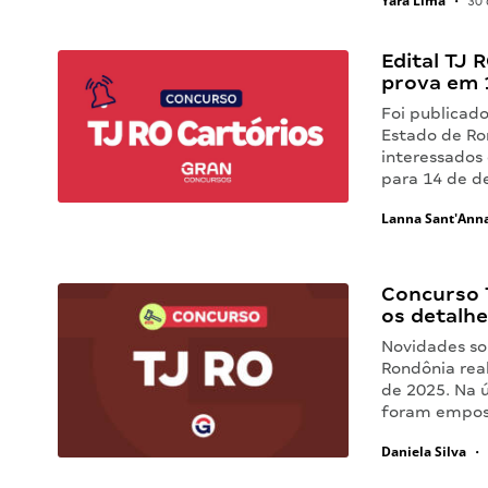
Yara Lima
•
30 
Edital TJ 
prova em 
Foi publicado
Estado de Ron
interessados 
para 14 de 
Lanna Sant'Ann
Concurso 
os detalh
Novidades sob
Rondônia rea
de 2025. Na ú
foram emposs
Daniela Silva
•