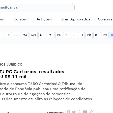
os
Cursos
Artigos
Gran Aprovados
Concurse
DF
ES
GO
MA
MG
MS
MT
PA
PB
PE
PI
PR
RJ
RN
R
OS JURÍDICO
TJ RO Cartórios: resultados
s! R$ 11 mil
re o concurso TJ RO Cartórios! O Tribunal de
stado de Rondônia publicou uma retificação do
a outorga de delegações de serventias
s. O documento atualiza as relações de candidatos
Compartilhe: