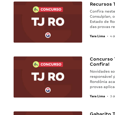
Recursos T
Confira neste
Consulplan, o
Estado de Ro
das provas r
Yara Lima
•
4 d
Concurso T
Confira!
Novidades sob
responsável p
Rondônia acab
provas aplic
Yara Lima
•
3 d
Gabarito T