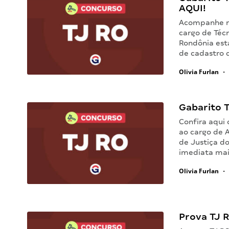
AQUI!
Acompanhe ne
cargo de Técn
Rondônia est
de cadastro 
Olivia Furlan
•
Gabarito T
Confira aqui 
ao cargo de A
de Justiça d
imediata ma
Olivia Furlan
•
Prova TJ R