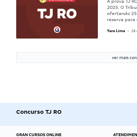
A prova TJ RO
2025. O Trib
ofertando 25
reserva para
Yara Lima
•
28 
ver mais co
Concurso TJ RO
GRAN CURSOS ONLINE
ATENDIME