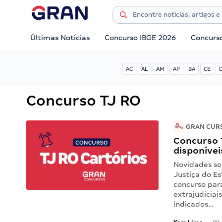
Últimas Notícias
Concurso IBGE 2026
Concurs
AC
AL
AM
AP
BA
CE
Concurso TJ RO
GRAN CURS
Concurso 
disponívei
Novidades sob
Justiça do E
concurso par
extrajudiciai
indicados…