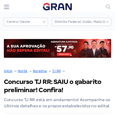
Início
››
Norte
››
Roraima
››
TJ RR
››
Concurso TJ RR
››
Concurso TJ RR: SAIU o gabarito
preliminar! Confira!
Concurso TJ RR está em andamento! Acompanhe os
últimos detalhes e os prazos estabelecidos no edital.