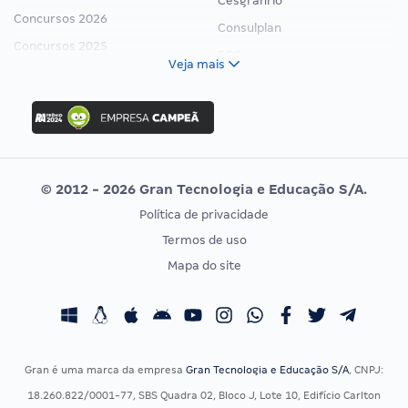
Cesgranrio
Concursos 2026
Consulplan
Concursos 2025
FCC
Veja mais
Concurso Nacional Unificado
FGV
Concurso Ibama
Idecan
Concurso MPU
Selecon
Editais publicados
Uniase
© 2012 - 2026 Gran Tecnologia e Educação S/A.
Vunesp
Política de privacidade
CONCURSOS POR PROFISSÃO
EXAME DE ORDEM
Termos de uso
Concursos Administrativos
OAB
Mapa do site
Concursos Educação
Prova OAB
Concursos Fiscais
Calendário OAB
Concursos Jurídicos
Questões OAB
Concursos Militares
Recursos OAB
Gran é uma marca da empresa
Gran Tecnologia e Educação S/A
, CNPJ:
Concursos Policiais
Exame de Ordem
18.260.822/0001-77, SBS Quadra 02, Bloco J, Lote 10, Edifício Carlton