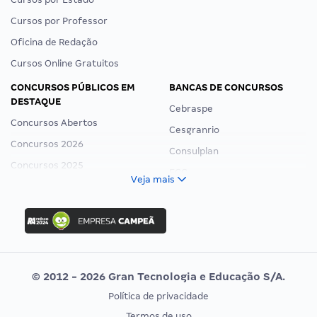
Cursos por Professor
Oficina de Redação
Cursos Online Gratuitos
CONCURSOS PÚBLICOS EM
BANCAS DE CONCURSOS
DESTAQUE
Cebraspe
Concursos Abertos
Cesgranrio
Concursos 2026
Consulplan
Concursos 2025
FCC
Veja mais
Concurso Nacional Unificado
FGV
Concurso Ibama
Idecan
Concurso MPU
Selecon
Editais publicados
Uniase
© 2012 - 2026 Gran Tecnologia e Educação S/A.
Vunesp
Política de privacidade
CONCURSOS POR PROFISSÃO
EXAME DE ORDEM
Termos de uso