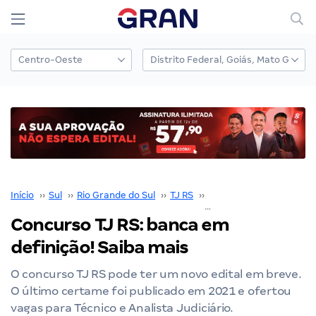
Início
››
Sul
››
Rio Grande do Sul
››
TJ RS
››
Concurso TJ RS
››
Concurso TJ RS: banca em
definição! Saiba mais
O concurso TJ RS pode ter um novo edital em breve.
O último certame foi publicado em 2021 e ofertou
vagas para Técnico e Analista Judiciário.