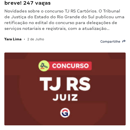
breve! 247 vagas
Novidades sobre o concurso TJ RS Cartórios. O Tribunal
de Justiça do Estado do Rio Grande do Sul publicou uma
retificação no edital do concurso para delegações de
serviços notariais e registrais, com a atualização…
Yara Lima
•
2 de Julho
Compartilhe