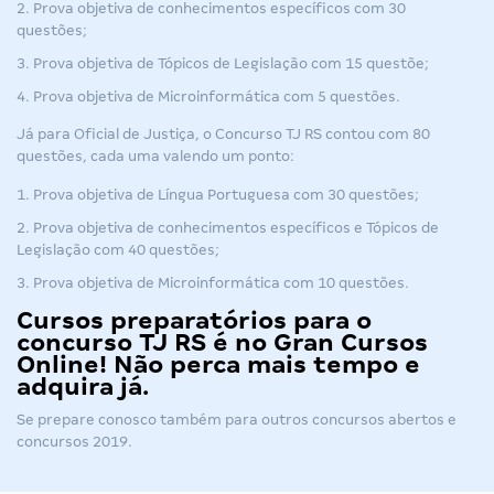
Prova objetiva de conhecimentos específicos com 30
questões;
Prova objetiva de Tópicos de Legislação com 15 questõe;
Prova objetiva de Microinformática com 5 questões.
Já para Oficial de Justiça, o
Concurso TJ RS
contou com 80
questões, cada uma valendo um ponto:
Prova objetiva de Língua Portuguesa com 30 questões;
Prova objetiva de conhecimentos específicos e Tópicos de
Legislação com 40 questões;
Prova objetiva de Microinformática com 10 questões.
Cursos preparatórios para o
concurso TJ RS é no Gran Cursos
Online! Não perca mais tempo e
adquira já.
Se prepare conosco também para outros
concursos abertos
e
concursos 2019
.