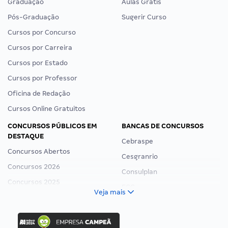
Graduação
Aulas Grátis
Pós-Graduação
Sugerir Curso
Cursos por Concurso
Cursos por Carreira
Cursos por Estado
Cursos por Professor
Oficina de Redação
Cursos Online Gratuitos
CONCURSOS PÚBLICOS EM
BANCAS DE CONCURSOS
DESTAQUE
Cebraspe
Concursos Abertos
Cesgranrio
Concursos 2026
Consulplan
Concursos 2025
FCC
Veja mais
Concurso Nacional Unificado
FGV
Concurso Ibama
Idecan
Concurso MPU