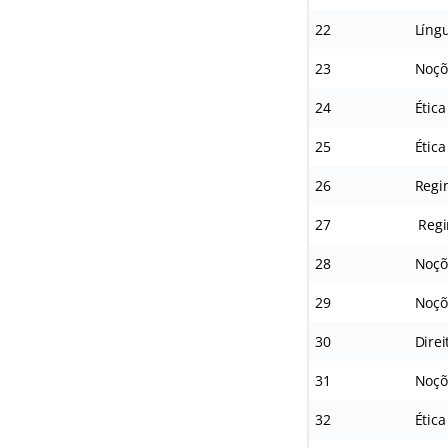
22
Língu
23
Noçõe
24
Ética
25
Ética
26
Regim
27
Regi
28
Noçõe
29
Noçõe
30
Direi
31
Noçõe
32
Ética