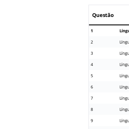
Questão
1
Líng
2
Língu
3
Língu
4
Língu
5
Língu
6
Língu
7
Língu
8
Língu
9
Língu