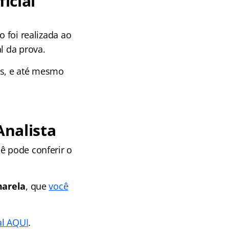
icial
o foi realizada ao
l da prova.
es, e até mesmo
Analista
ê pode conferir o
marela
, que
você
al AQUI
.