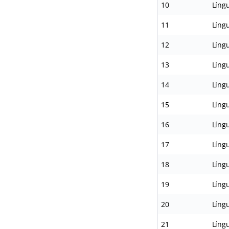
10
Língu
11
Língu
12
Língu
13
Língu
14
Língu
15
Língu
16
Língu
17
Língu
18
Língu
19
Língu
20
Língu
21
Língu