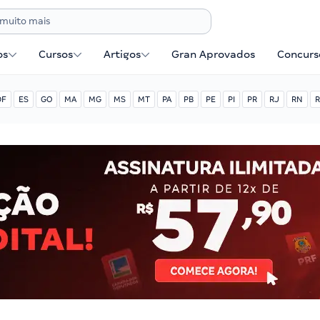
os
Cursos
Artigos
Gran Aprovados
Concurse
DF
ES
GO
MA
MG
MS
MT
PA
PB
PE
PI
PR
RJ
RN
R