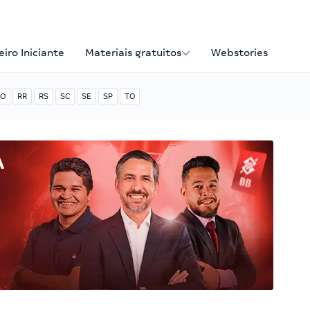
iro Iniciante
Materiais gratuitos
Webstories
O
RR
RS
SC
SE
SP
TO