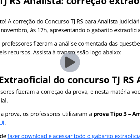
TJ RS Analista: correção extraof
o! A correção do Concurso TJ RS para Analista Judiciári
 novembro, às 17h, apresentando o gabarito extraoficia
s professores fizeram a análise comentada das questõ
is recursos. Assista à transmissão logo abaixo:
Extraoficial do concurso TJ RS 
sores fizeram a correção da prova, e nesta matéria voc
ial.
a prova, os professores utilizaram a
prova Tipo 3 – A
UI
.
ode
fazer download e acessar todo o gabarito extraofici