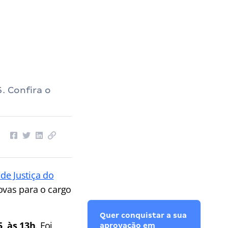
. Confira o
 de Justiça do
ovas para o cargo
Quer conquistar a sua
, às 13h
. Foi
aprovação em