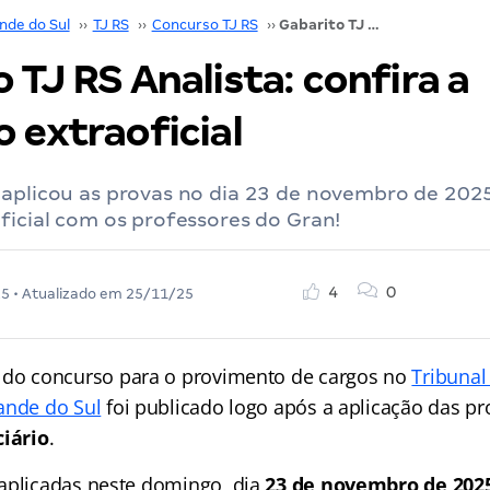
nde do Sul
››
TJ RS
››
Concurso TJ RS
››
Gabarito TJ RS Analista: confira a correção extraoficial
 TJ RS Analista: confira a
 extraoficial
 aplicou as provas no dia 23 de novembro de 2025
ficial com os professores do Gran!
4
0
25
• Atualizado em
25/11/25
do concurso para o provimento de cargos no
Tribunal
ande do Sul
foi publicado logo após a aplicação das pr
ciário
.
aplicadas neste domingo, dia
23 de novembro de 2025