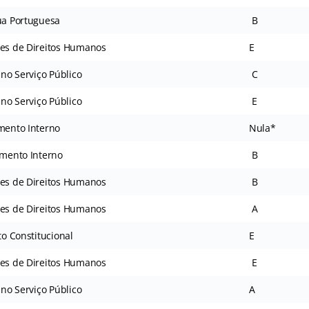
a Portuguesa
B
s de Direitos Humanos
E
 no Serviço Público
C
 no Serviço Público
E
ento Interno
Nula*
mento Interno
B
s de Direitos Humanos
B
s de Direitos Humanos
A
to Constitucional
E
s de Direitos Humanos
E
 no Serviço Público
A