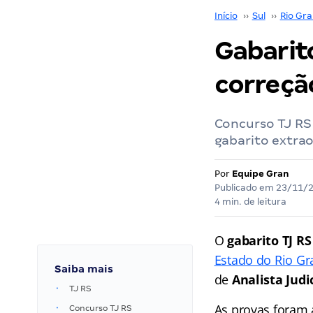
Início
››
Sul
››
Rio Gra
Gabarito
correção
Concurso TJ RS
gabarito extrao
Por
Equipe Gran
Publicado em
23/11/
4 min. de leitura
O
gabarito TJ RS
Estado do Rio Gr
Saiba mais
de
Analista Judi
TJ RS
As provas foram 
Concurso TJ RS