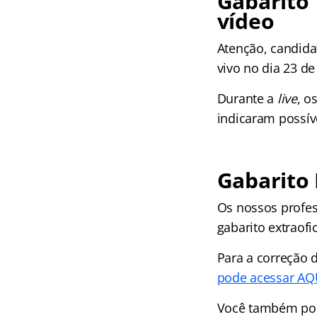
Gabarito 
vídeo
Atenção, candidat
vivo no dia 23 de
Durante a
live
, o
indicaram possíve
Gabarito 
Os nossos profes
gabarito extraofic
Para a correção d
pode acessar AQ
Você também p