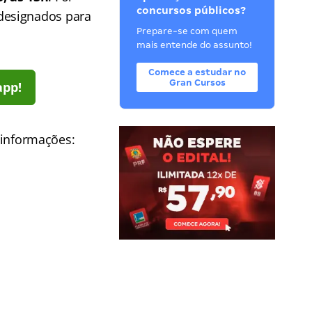
concursos públicos?
designados para
Prepare-se com quem
mais entende do assunto!
Comece a estudar no
Gran Cursos
app!
s informações: