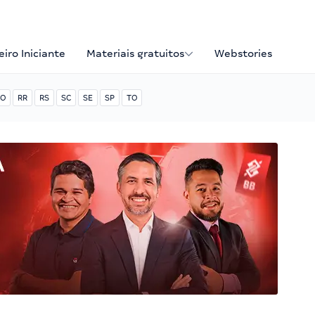
iro Iniciante
Materiais gratuitos
Webstories
O
RR
RS
SC
SE
SP
TO