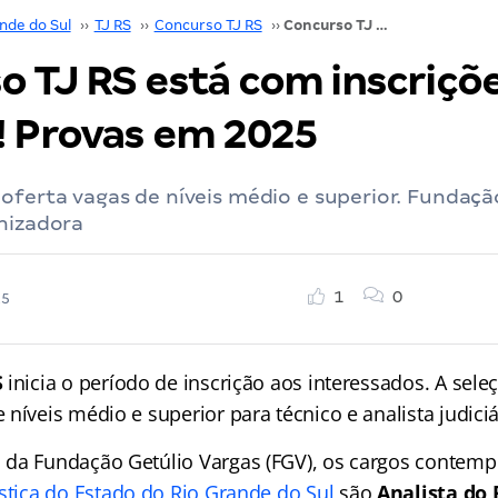
nde do Sul
››
TJ RS
››
Concurso TJ RS
››
Concurso TJ RS está com inscrições abertas! Provas em 2025
o TJ RS está com inscriçõ
! Provas em 2025
oferta vagas de níveis médio e superior. Fundaçã
nizadora
1
0
25
S
inicia o período de inscrição aos interessados. A sele
níveis médio e superior para técnico e analista judiciá
da Fundação Getúlio Vargas (FGV), os cargos contempl
ustiça do Estado do Rio Grande do Sul
são
Analista do 