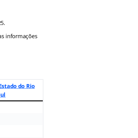
5.
as informações
 Estado do Rio
ul