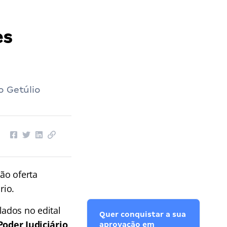
es
o Getúlio
ção oferta
rio.
ados no edital
Quer conquistar a sua
Poder Judiciário
aprovação em