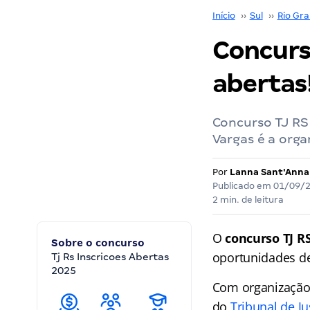
Início
››
Sul
››
Rio Gra
Concurs
abertas
Concurso TJ RS 
Vargas é a orga
Por
Lanna Sant'Anna
Publicado em
01/09/
2 min. de leitura
O
concurso TJ R
Sobre o concurso
oportunidades de 
Tj Rs Inscricoes Abertas
2025
Com organização 
do
Tribunal de J