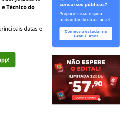
concursos públicos?
a e Técnico do
Prepare-se com quem
mais entende do assunto!
principais datas e
Comece a estudar no
Gran Cursos
app!