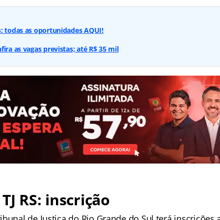
s: todas as oportunidades AQUI!
ira as vagas previstas; até R$ 35 mil
TJ RS: inscrição
bunal de Justiça do Rio Grande do Sul terá inscrições