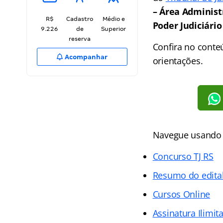
– Área Administr
R$
Cadastro
Médio e
Poder Judiciário
9.226
de
Superior
reserva
Confira no conteú
Acompanhar
orientações.
Navegue usando o
Concurso TJ RS
Resumo do edital
Cursos Online
Assinatura Ilimit