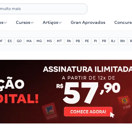
os
Cursos
Artigos
Gran Aprovados
Concurse
DF
ES
GO
MA
MG
MS
MT
PA
PB
PE
PI
PR
RJ
RN
R