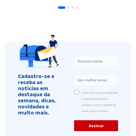
Cadastre-se e
receba as
notícias em
Concordo com a Política de
destaque da
Privacidade e aceito
semana, dicas,
receber comunicações do
novidades e
Gran Cursos Online.
muito mais.