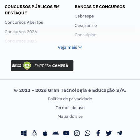
CONCURSOS PÚBLICOS EM
BANCAS DE CONCURSOS
DESTAQUE
Cebraspe
Concursos Abertos
Cesgranrio
Concursos 2026
Consulplan
Concursos 2025
FCC
Veja mais
Concurso Nacional Unificado
FGV
Concurso Ibama
Idecan
Concurso MPU
Selecon
Editais publicados
Uniase
© 2012 - 2026 Gran Tecnologia e Educação S/A.
Vunesp
Política de privacidade
CONCURSOS POR PROFISSÃO
EXAME DE ORDEM
Termos de uso
Concursos Administrativos
OAB
Mapa do site
Concursos Educação
Prova OAB
Concursos Fiscais
Calendário OAB
Concursos Jurídicos
Questões OAB