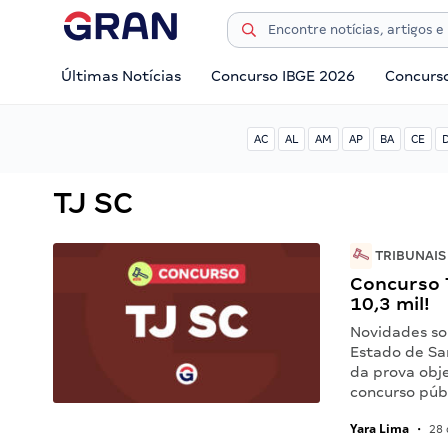
Últimas Notícias
Concurso IBGE 2026
Concurs
AC
AL
AM
AP
BA
CE
TJ SC
TRIBUNAIS
Concurso T
10,3 mil!
Novidades sob
Estado de San
da prova obje
concurso púb
Yara Lima
•
28 