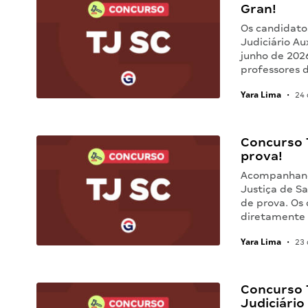
Gran!
Os candidato
Judiciário Au
junho de 2026
professores d
Yara Lima
•
24 
Concurso T
prova!
Acompanhando
Justiça de Sa
de prova. Os
diretamente 
Yara Lima
•
23 
Concurso T
Judiciário