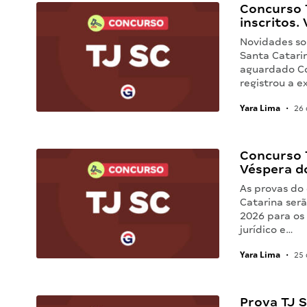
Concurso 
inscritos. 
Novidades sob
Santa Catarin
aguardado Co
registrou a 
Yara Lima
•
26 
Concurso 
Véspera d
As provas do 
Catarina serã
2026 para os 
jurídico e…
Yara Lima
•
25 
Prova TJ S