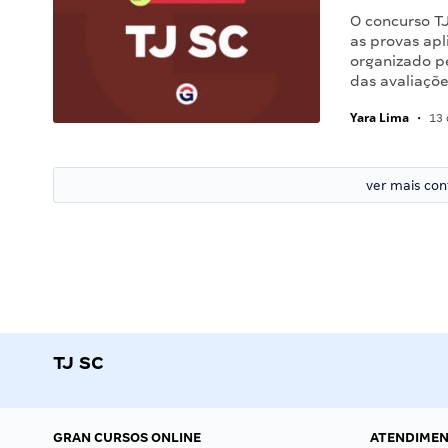
O concurso TJ
as provas apl
organizado p
das avaliaçõe
Yara Lima
•
13 
ver mais co
TJ SC
GRAN CURSOS ONLINE
ATENDIME