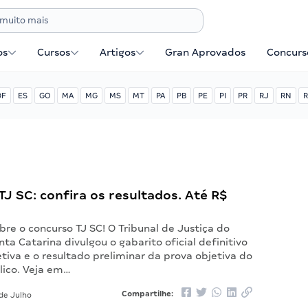
os
Cursos
Artigos
Gran Aprovados
Concurse
DF
ES
GO
MA
MG
MS
MT
PA
PB
PE
PI
PR
RJ
RN
R
J SC: confira os resultados. Até R$
re o concurso TJ SC! O Tribunal de Justiça do
ta Catarina divulgou o gabarito oficial definitivo
tiva e o resultado preliminar da prova objetiva do
lico. Veja em…
Compartilhe:
de Julho