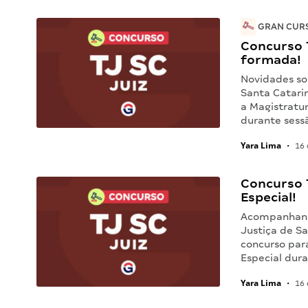
GRAN CURS
Concurso 
formada!
Novidades sob
Santa Catari
a Magistratur
durante sess
Yara Lima
•
16 
Concurso 
Especial!
Acompanhando
Justiça de S
concurso par
Especial dur
Yara Lima
•
16 