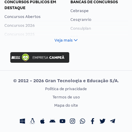
CONCURSOS PÚBLICOS EM
BANCAS DE CONCURSOS
DESTAQUE
Cebraspe
Concursos Abertos
Cesgranrio
Concursos 2026
Consulplan
Concursos 2025
FCC
Veja mais
Concurso Nacional Unificado
FGV
Concurso Ibama
Idecan
Concurso MPU
Selecon
Editais publicados
Uniase
© 2012 - 2026 Gran Tecnologia e Educação S/A.
Vunesp
Política de privacidade
CONCURSOS POR PROFISSÃO
EXAME DE ORDEM
Termos de uso
Concursos Administrativos
OAB
Mapa do site
Concursos Educação
Prova OAB
Concursos Fiscais
Calendário OAB
Concursos Jurídicos
Questões OAB