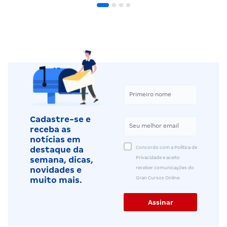
Cadastre-se e
receba as
notícias em
Concordo com a Política de
destaque da
Privacidade e aceito
semana, dicas,
receber comunicações do
novidades e
Gran Cursos Online.
muito mais.