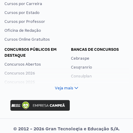
Cursos por Carreira
Cursos por Estado
Cursos por Professor
Oficina de Redação
Cursos Online Gratuitos
CONCURSOS PÚBLICOS EM
BANCAS DE CONCURSOS
DESTAQUE
Cebraspe
Concursos Abertos
Cesgranrio
Concursos 2026
Consulplan
Concursos 2025
FCC
Veja mais
Concurso Nacional Unificado
FGV
Concurso Ibama
Idecan
Concurso MPU
Selecon
Editais publicados
Uniase
© 2012 - 2026 Gran Tecnologia e Educação S/A.
Vunesp