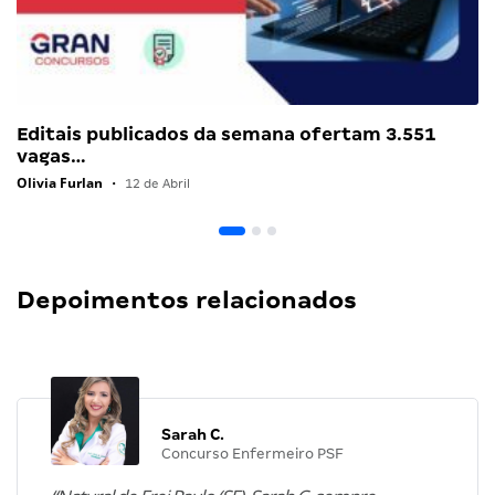
Editais publicados da semana ofertam 3.551
vagas…
Olivia Furlan
•
12 de Abril
Depoimentos relacionados
Sarah C.
Concurso Enfermeiro PSF