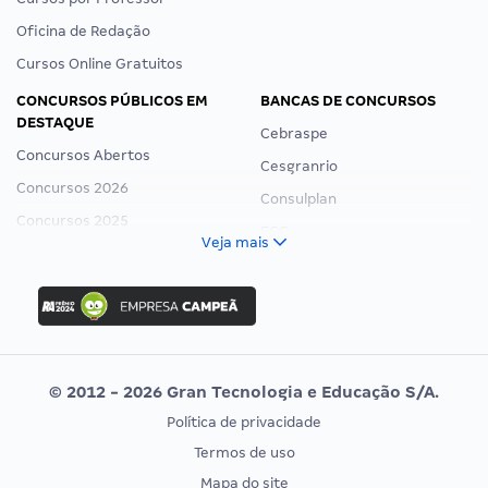
Oficina de Redação
Cursos Online Gratuitos
CONCURSOS PÚBLICOS EM
BANCAS DE CONCURSOS
DESTAQUE
Cebraspe
Concursos Abertos
Cesgranrio
Concursos 2026
Consulplan
Concursos 2025
FCC
Veja mais
Concurso Nacional Unificado
FGV
Concurso Ibama
Idecan
Concurso MPU
Selecon
Editais publicados
Uniase
© 2012 - 2026 Gran Tecnologia e Educação S/A.
Vunesp
Política de privacidade
CONCURSOS POR PROFISSÃO
EXAME DE ORDEM
Termos de uso
Concursos Administrativos
OAB
Mapa do site