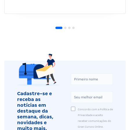
Cadastre-se e
receba as
notícias em
Concordo com a Política de
destaque da
Privacidade e aceito
semana, dicas,
receber comunicações do
novidades e
Gran Cursos Online.
muito mais.