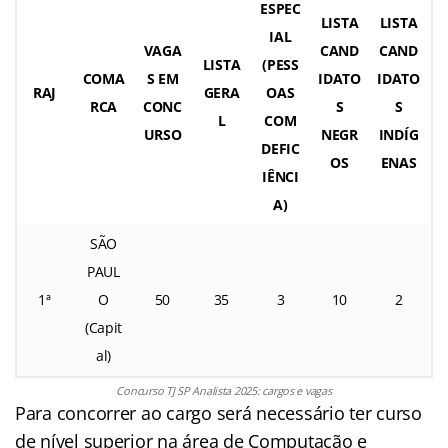
ESPEC
LISTA
LISTA
IAL
VAGA
CAND
CAND
LISTA
(PESS
COMA
S EM
IDATO
IDATO
RAJ
GERA
OAS
RCA
CONC
S
S
L
COM
URSO
NEGR
INDÍG
DEFIC
OS
ENAS
IÊNCI
A)
SÃO
PAUL
1ª
O
50
35
3
10
2
(Capit
al)
Concurso TJ SP Analista 2025: cargos e vagas
Para concorrer ao cargo será necessário ter curso
de nível superior na área de Computação e