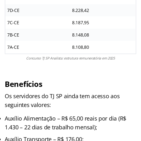
7D-CE
8.228,42
7C-CE
8.187,95
7B-CE
8.148,08
7A-CE
8.108,80
Concurso TJ SP Analista: estrutura remuneratória em 2025
Benefícios
Os servidores do TJ SP ainda tem acesso aos
seguintes valores:
Auxílio Alimentação – R$ 65,00 reais por dia (R$
1.430 – 22 dias de trabalho mensal);
Auxílio Transporte – R$ 176,00;