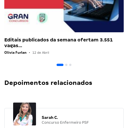
Editais publicados da semana ofertam 3.551
vagas…
Olivia Furlan
•
12 de Abril
Depoimentos relacionados
Sarah C.
Concurso Enfermeiro PSF