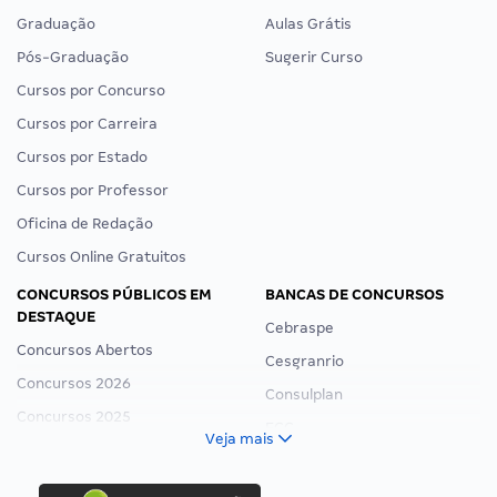
Graduação
Aulas Grátis
Pós-Graduação
Sugerir Curso
Cursos por Concurso
Cursos por Carreira
Cursos por Estado
Cursos por Professor
Oficina de Redação
Cursos Online Gratuitos
CONCURSOS PÚBLICOS EM
BANCAS DE CONCURSOS
DESTAQUE
Cebraspe
Concursos Abertos
Cesgranrio
Concursos 2026
Consulplan
Concursos 2025
FCC
Veja mais
Concurso Nacional Unificado
FGV
Concurso Ibama
Idecan