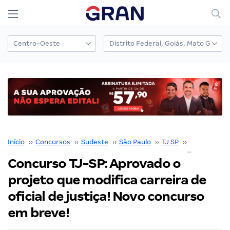
Início
››
Concursos
››
Sudeste
››
São Paulo
››
TJ SP
››
Concurso TJ
Concurso TJ-SP: Aprovado o
projeto que modifica carreira de
oficial de justiça! Novo concurso
em breve!