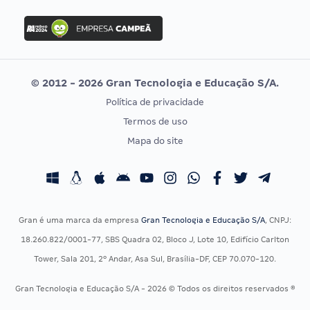
FGV
Concurso Ibama
Idecan
Concurso MPU
Selecon
Editais publicados
Uniase
© 2012 - 2026 Gran Tecnologia e Educação S/A.
Vunesp
Política de privacidade
CONCURSOS POR PROFISSÃO
EXAME DE ORDEM
Termos de uso
Concursos Administrativos
OAB
Mapa do site
Concursos Educação
Prova OAB
Concursos Fiscais
Calendário OAB
Concursos Jurídicos
Questões OAB
Concursos Militares
Recursos OAB
Gran é uma marca da empresa
Gran Tecnologia e Educação S/A
, CNPJ:
Concursos Policiais
Exame de Ordem
18.260.822/0001-77, SBS Quadra 02, Bloco J, Lote 10, Edifício Carlton
Concursos Saúde
Tower, Sala 201, 2º Andar, Asa Sul, Brasília-DF, CEP 70.070-120.
Concursos Tribunais
Gran Tecnologia e Educação S/A - 2026 © Todos os direitos reservados ®
Residência Multiprofissional