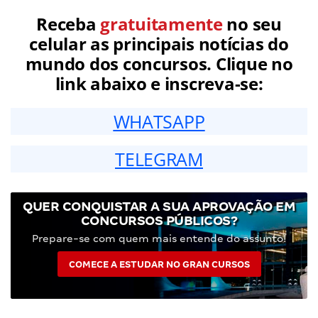
Receba
gratuitamente
no seu
celular as principais notícias do
mundo dos concursos. Clique no
link abaixo e inscreva-se:
WHATSAPP
TELEGRAM
QUER CONQUISTAR A SUA APROVAÇÃO EM
CONCURSOS PÚBLICOS?
Prepare-se com quem mais entende do assunto!
COMECE A ESTUDAR NO GRAN CURSOS