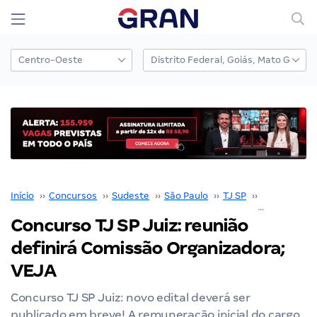
Início
››
Concursos
››
Sudeste
››
São Paulo
››
TJ SP
››
Concurso TJ
Concurso TJ SP Juiz: reunião
definirá Comissão Organizadora;
VEJA
Concurso TJ SP Juiz: novo edital deverá ser
publicado em breve! A remuneração inicial do cargo