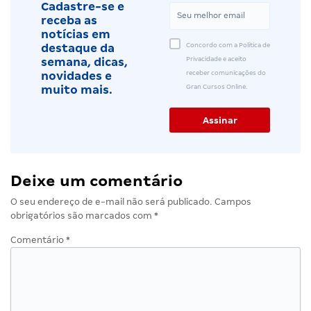
Cadastre-se e
receba as
notícias em
Concordo com a Política de
destaque da
Privacidade e aceito
semana, dicas,
receber comunicações do
novidades e
Gran Cursos Online.
muito mais.
Deixe um comentário
O seu endereço de e-mail não será publicado.
Campos
obrigatórios são marcados com
*
Comentário
*