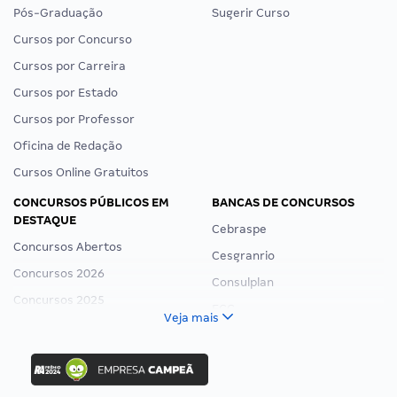
Pós-Graduação
Sugerir Curso
Cursos por Concurso
Cursos por Carreira
Cursos por Estado
Cursos por Professor
Oficina de Redação
Cursos Online Gratuitos
CONCURSOS PÚBLICOS EM
BANCAS DE CONCURSOS
DESTAQUE
Cebraspe
Concursos Abertos
Cesgranrio
Concursos 2026
Consulplan
Concursos 2025
FCC
Veja mais
Concurso Nacional Unificado
FGV
Concurso Ibama
Idecan
Concurso MPU
Selecon