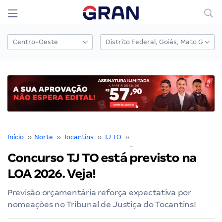
Início
››
Norte
››
Tocantins
››
TJ TO
››
Concurso TJ TO
››
Concurso TJ TO está previsto na
LOA 2026. Veja!
Previsão orçamentária reforça expectativa por
nomeações no Tribunal de Justiça do Tocantins!