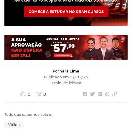
Prepare-se com quem mais entende do assunto!
COMECE A ESTUDAR NO GRAN CURSOS
Por
Yara Lima
Publicado em
02/02/26
1 min. de leitura
0
0
Tudo que sabemos sobre:
Válido