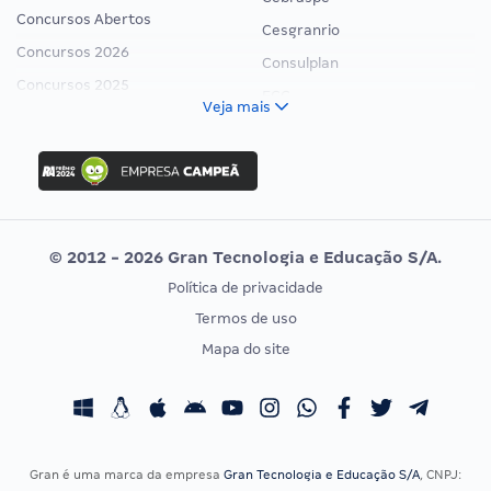
Concursos Abertos
Cesgranrio
Concursos 2026
Consulplan
Concursos 2025
FCC
Veja mais
Concurso Nacional Unificado
FGV
Concurso Ibama
Idecan
Concurso MPU
Selecon
Editais publicados
Uniase
© 2012 - 2026 Gran Tecnologia e Educação S/A.
Vunesp
Política de privacidade
CONCURSOS POR PROFISSÃO
EXAME DE ORDEM
Termos de uso
Concursos Administrativos
OAB
Mapa do site
Concursos Educação
Prova OAB
Concursos Fiscais
Calendário OAB
Concursos Jurídicos
Questões OAB
Concursos Militares
Recursos OAB
Gran é uma marca da empresa
Gran Tecnologia e Educação S/A
, CNPJ: