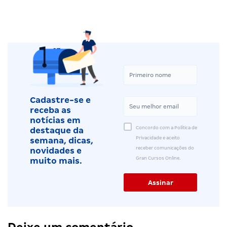
Cadastre-se e
receba as
notícias em
Concordo com a Política de
destaque da
Privacidade e aceito
semana, dicas,
receber comunicações do
novidades e
Gran Cursos Online.
muito mais.
Deixe um comentário