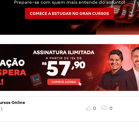
Prepare-se com quem mais entende do assunto!
COMECE A ESTUDAR NO GRAN CURSOS
ursos Online
0
0
21