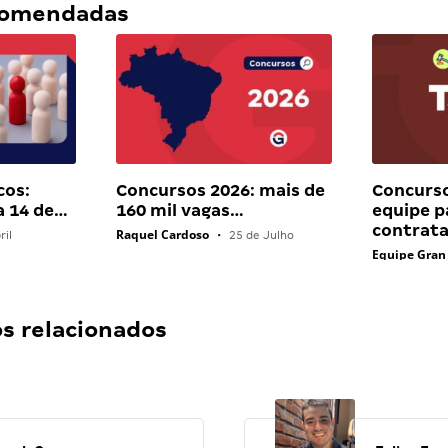
ecomendadas
cos:
Concursos 2026: mais de
Concurso
a 14 de…
160 mil vagas…
equipe p
contrat
Raquel Cardoso
ril
•
25 de Julho
Equipe Gran
 relacionados