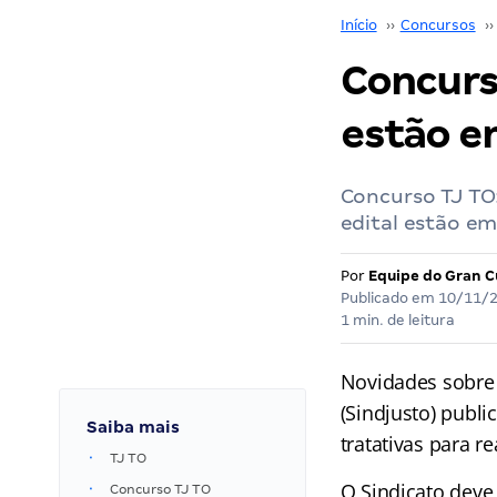
Início
››
Concursos
››
Concurs
estão e
Concurso TJ TO:
edital estão e
Por
Equipe do Gran C
Publicado em
10/11/
1 min. de leitura
Novidades sobre
(Sindjusto) publi
Saiba mais
tratativas para 
TJ TO
O Sindicato deve
Concurso TJ TO