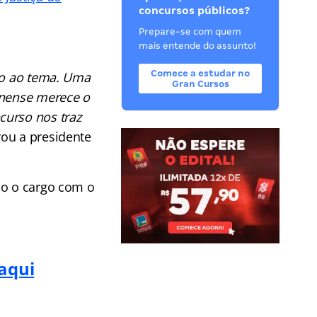
concursos públicos?
Prepare-se com quem
mais entende do assunto!
Comece a estudar no
ção ao tema. Uma
Gran Cursos
inense merece o
curso nos traz
rou a presidente
io o cargo com o
 aqui