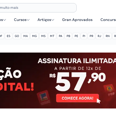
os
Cursos
Artigos
Gran Aprovados
Concurse
DF
ES
GO
MA
MG
MS
MT
PA
PB
PE
PI
PR
RJ
RN
R