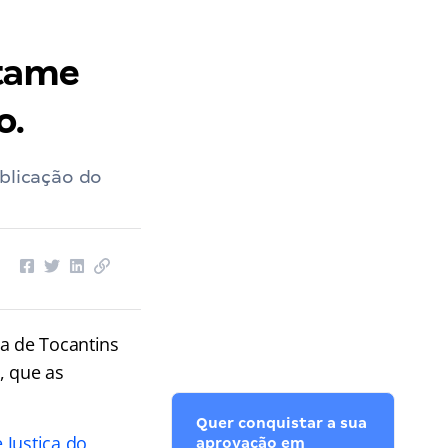
rtame
o.
ublicação do
ça de Tocantins
, que as
Quer conquistar a sua
 Justiça do
aprovação em