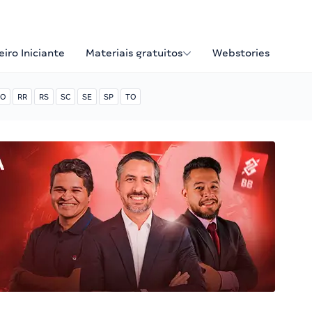
iro Iniciante
Materiais gratuitos
Webstories
O
RR
RS
SC
SE
SP
TO