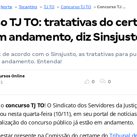
Norte
››
Tocantins
››
TJ TO
››
Concurso TJ TO
››
Concurso TJ TO: tratativas do certame estão em andamento, diz Sinsjusto.
o TJ TO: tratativas do ce
m andamento, diz Sinsjust
 de acordo com o Sinsjusto, as tratativas para p
m andamento. Entenda!
ursos Online
0
0
21
 o
concurso TJ TO
! O Sindicato dos Servidores da Justi
cou nesta quarta-feira (10/11), em seu portal de notícias
realização do concurso público já estão em andamento.
 estar presente na Comissão do certame do
Tribunal de