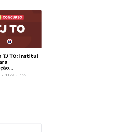
 TJ TO: institui
ara
ação…
•
11 de Junho