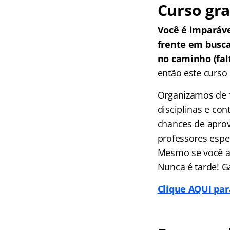
Curso gra
Você é imparáv
frente em busc
no caminho (falt
então este curso 
Organizamos de f
disciplinas e co
chances de aprov
professores espec
Mesmo se você ai
Nunca é tarde! G
Clique AQUI par