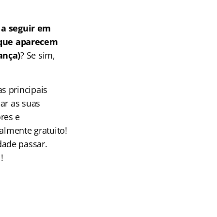
a seguir em
 que aparecem
ança)
? Se sim,
s principais
ar as suas
res e
almente gratuito!
dade passar.
!