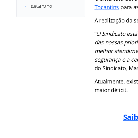
Tocantins
para as
Edital TJ TO
A realização da s
“
O Sindicato está
das nossas prior
melhor atendimen
segurança e a ce
do Sindicato, Ma
Atualmente, exis
maior déficit.
Saib