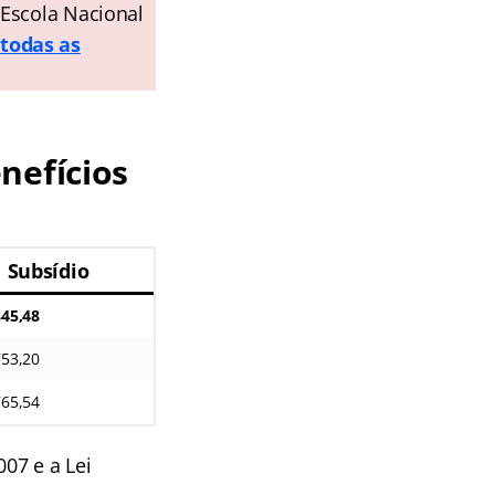
 Escola Nacional
todas as
nefícios
Subsídio
845,48
753,20
765,54
07 e a Lei