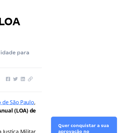
 LOA
lidade para
do de São Paulo
,
nual (LOA) de
Quer conquistar a sua
Justiça Militar
aprovação no