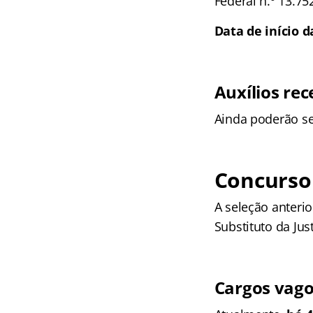
Federal n.º 13.75
Data de início d
Auxílios rec
Ainda poderão se
Concurso 
A seleção anterio
Substituto da Jus
Cargos vag