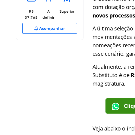
com dotação orça
R$
A
Superior
novos processos
37.765
definir
A última seleção
Acompanhar
movimentações an
nomeações recent
esse cenário, gar
Atualmente, a rem
Substituto é de
R
magistratura.
Cliq
Veja abaixo o
índ