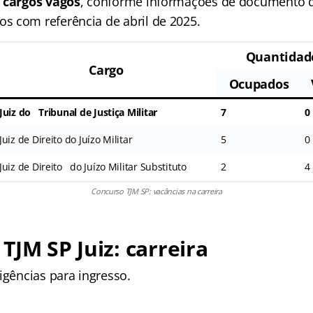
 cargos vagos
, conforme informações de documento d
 com referência de abril de 2025.
Quantidad
Cargo
Ocupados
Juiz do Tribunal de Justiça Militar
7
0
Juiz de Direito do Juízo Militar
5
0
Juiz de Direito do Juízo Militar Substituto
2
4
Concurso TJM SP: vacâncias na carreira
TJM SP Juiz: carreira
igências para ingresso.