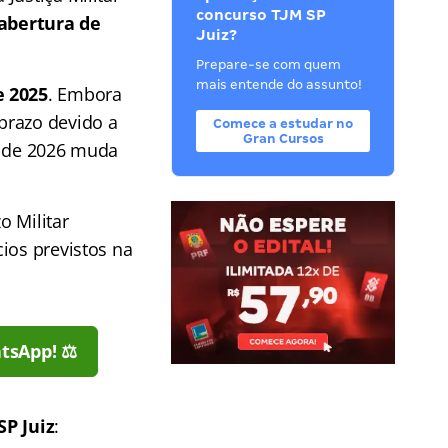
concurso TJM SP
abertura de
Juiz?
Prepare-se com quem
mais entende do assunto!
 2025
. Embora
prazo devido a
Comece a estudar no
Gran Cursos
a de 2026 muda
o Militar
ios previstos na
tsApp! ⚖️
SP Juiz
: