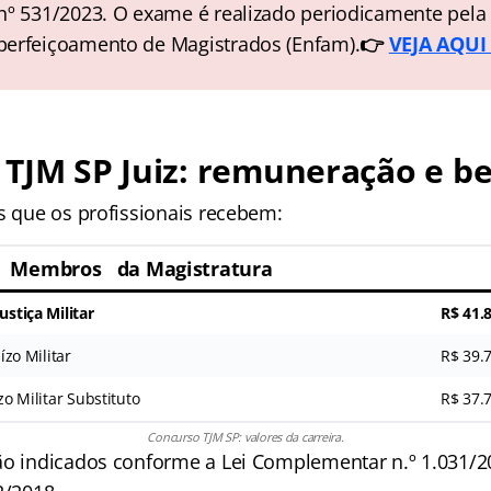
nº 531/2023. O exame é realizado periodicamente pela
perfeiçoamento de Magistrados (Enfam).
👉
VEJA AQUI 
TJM SP Juiz: remuneração e be
s que os profissionais recebem:
Membros da Magistratura
ustiça Militar
R$ 41.
ízo Militar
R$ 39.
ízo Militar Substituto
R$ 37.
Concurso TJM SP: valores da carreira.
ão indicados conforme a Lei Complementar n.º 1.031/20