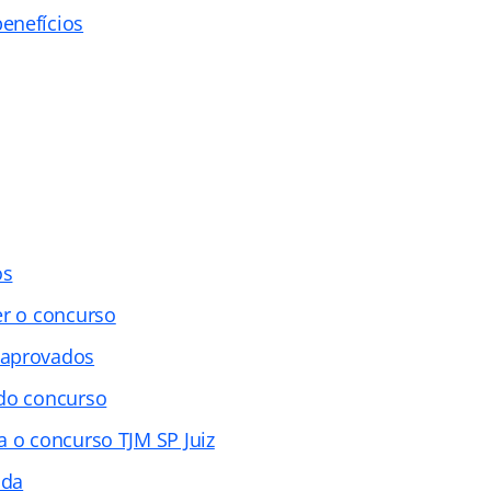
enefícios
os
er o concurso
 aprovados
 do concurso
a o concurso TJM SP Juiz
ada