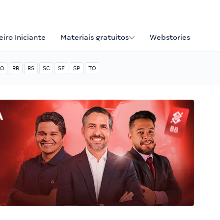
iro Iniciante
Materiais gratuitos
Webstories
O
RR
RS
SC
SE
SP
TO