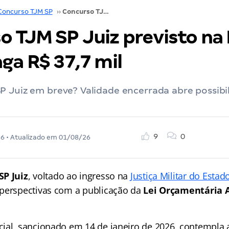
Concurso TJM SP
››
Concurso TJM SP Juiz previsto na LOA 2026! Paga R$ 37,7 mil
o TJM SP Juiz previsto na
ga R$ 37,7 mil
 Juiz em breve? Validade encerrada abre possibi
9
0
26
• Atualizado em
01/08/26
SP Juiz
, voltado ao ingresso na
Justiça Militar do Esta
perspectivas com a publicação da
Lei Orçamentária A
ial, sancionado em 14 de janeiro de 2026, contempla a 