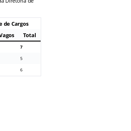
a Diretoria de
e de Cargos
Vagos
Total
7
5
6