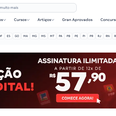
os
Cursos
Artigos
Gran Aprovados
Concurse
DF
ES
GO
MA
MG
MS
MT
PA
PB
PE
PI
PR
RJ
RN
R