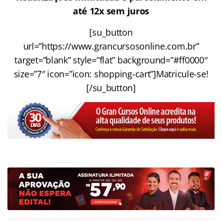
até 12x sem juros
[su_button
url=”https://www.grancursosonline.com.br”
target=”blank” style=”flat” background=”#ff0000″
size=”7″ icon=”icon: shopping-cart”]Matricule-se!
[/su_button]