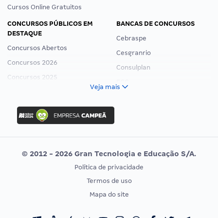
Cursos Online Gratuitos
CONCURSOS PÚBLICOS EM
BANCAS DE CONCURSOS
DESTAQUE
Cebraspe
Concursos Abertos
Cesgranrio
Concursos 2026
Consulplan
Concursos 2025
FCC
Veja mais
Concurso Nacional Unificado
FGV
Concurso Ibama
Idecan
Concurso MPU
Selecon
Editais publicados
Uniase
© 2012 - 2026 Gran Tecnologia e Educação S/A.
Vunesp
Política de privacidade
CONCURSOS POR PROFISSÃO
EXAME DE ORDEM
Termos de uso
Concursos Administrativos
OAB
Mapa do site
Concursos Educação
Prova OAB
Concursos Fiscais
Calendário OAB