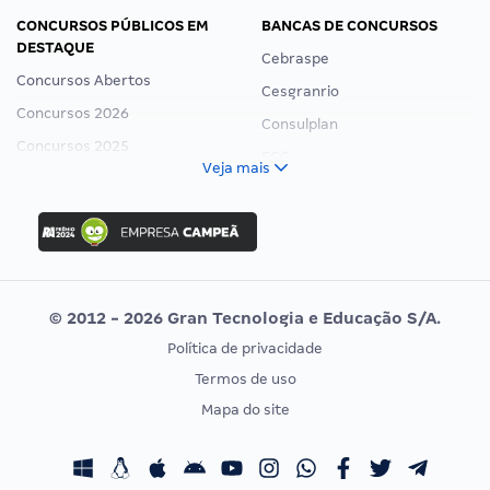
CONCURSOS PÚBLICOS EM
BANCAS DE CONCURSOS
DESTAQUE
Cebraspe
Concursos Abertos
Cesgranrio
Concursos 2026
Consulplan
Concursos 2025
FCC
Veja mais
Concurso Nacional Unificado
FGV
Concurso Ibama
Idecan
Concurso MPU
Selecon
Editais publicados
Uniase
© 2012 - 2026 Gran Tecnologia e Educação S/A.
Vunesp
Política de privacidade
CONCURSOS POR PROFISSÃO
EXAME DE ORDEM
Termos de uso
Concursos Administrativos
OAB
Mapa do site
Concursos Educação
Prova OAB
Concursos Fiscais
Calendário OAB
Concursos Jurídicos
Questões OAB