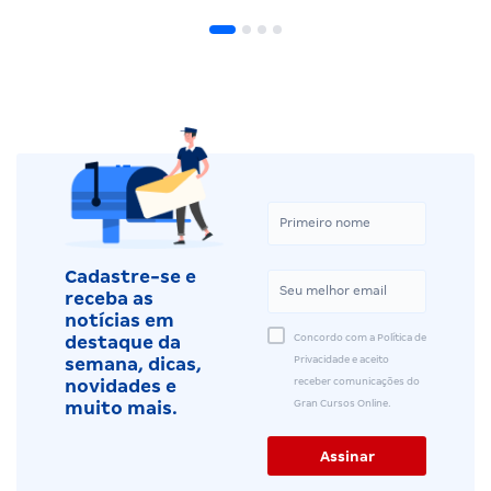
Cadastre-se e
receba as
notícias em
Concordo com a Política de
destaque da
Privacidade e aceito
semana, dicas,
receber comunicações do
novidades e
Gran Cursos Online.
muito mais.