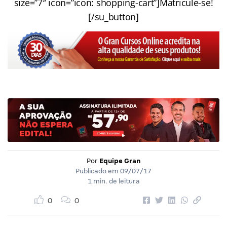
size=”7″ icon=”icon: shopping-cart”]Matricule-se!
[/su_button]
Por
Equipe Gran
Publicado em
09/07/17
1 min. de leitura
0
0