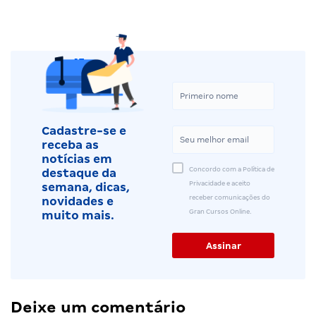
Cadastre-se e
receba as
notícias em
Concordo com a Política de
destaque da
Privacidade e aceito
semana, dicas,
receber comunicações do
novidades e
Gran Cursos Online.
muito mais.
Deixe um comentário