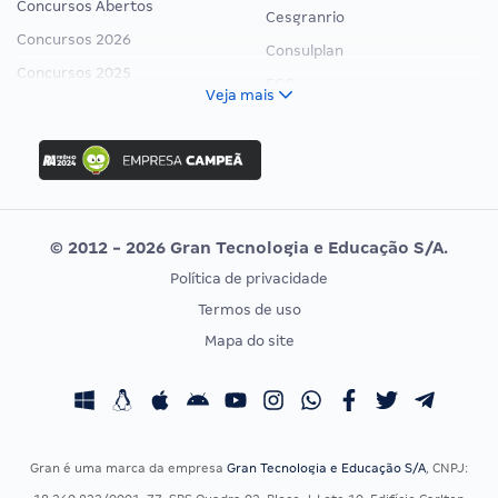
Concursos Abertos
Cesgranrio
Concursos 2026
Consulplan
Concursos 2025
FCC
Veja mais
Concurso Nacional Unificado
FGV
Concurso Ibama
Idecan
Concurso MPU
Selecon
Editais publicados
Uniase
© 2012 - 2026 Gran Tecnologia e Educação S/A.
Vunesp
Política de privacidade
CONCURSOS POR PROFISSÃO
EXAME DE ORDEM
Termos de uso
Concursos Administrativos
OAB
Mapa do site
Concursos Educação
Prova OAB
Concursos Fiscais
Calendário OAB
Concursos Jurídicos
Questões OAB
Concursos Militares
Recursos OAB
Gran é uma marca da empresa
Gran Tecnologia e Educação S/A
, CNPJ:
Concursos Policiais
Exame de Ordem