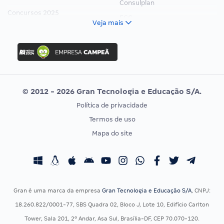
Consulplan
Concursos 2025
FCC
Veja mais
Concurso Nacional Unificado
FGV
Concurso Ibama
Idecan
Concurso MPU
Selecon
Editais publicados
Uniase
© 2012 - 2026 Gran Tecnologia e Educação S/A.
Vunesp
Política de privacidade
CONCURSOS POR PROFISSÃO
EXAME DE ORDEM
Termos de uso
Concursos Administrativos
OAB
Mapa do site
Concursos Educação
Prova OAB
Concursos Fiscais
Calendário OAB
Concursos Jurídicos
Questões OAB
Concursos Militares
Recursos OAB
Gran é uma marca da empresa
Gran Tecnologia e Educação S/A
, CNPJ:
Concursos Policiais
Exame de Ordem
18.260.822/0001-77, SBS Quadra 02, Bloco J, Lote 10, Edifício Carlton
Concursos Saúde
Tower, Sala 201, 2º Andar, Asa Sul, Brasília-DF, CEP 70.070-120.