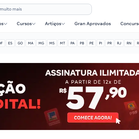
os
Cursos
Artigos
Gran Aprovados
Concurse
DF
ES
GO
MA
MG
MS
MT
PA
PB
PE
PI
PR
RJ
RN
R