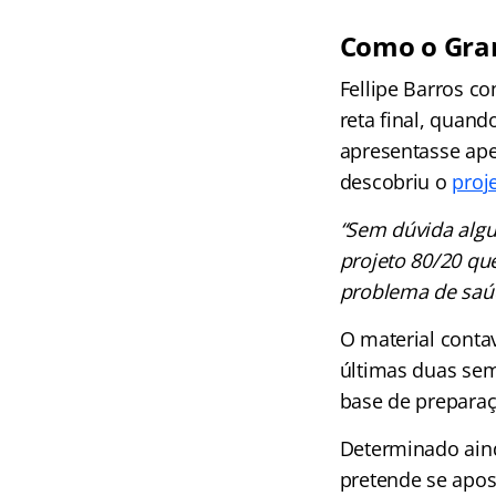
Como o Gran
Fellipe Barros c
reta final, quand
apresentasse ape
descobriu o
proj
“Sem dúvida algu
projeto 80/20 qu
problema de saúd
O material conta
últimas duas se
base de preparaç
Determinado aind
pretende se apos