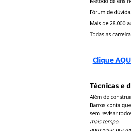
Método de ensino
Fórum de dúvida
Mais de 28.000 au
Todas as carreir
Clique AQUI
Técnicas e d
Além de construir
Barros conta que
sem revisar todo
mais tempo,
aproveitar pra re