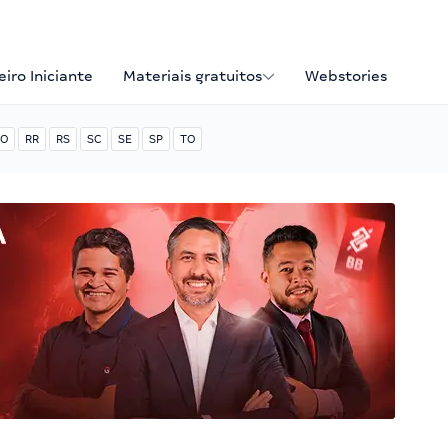
iro Iniciante
Materiais gratuitos
Webstories
O
RR
RS
SC
SE
SP
TO