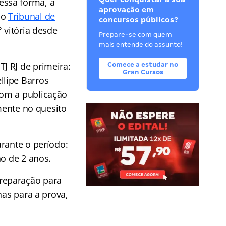
essa forma, a
aprovação em
no
Tribunal de
concursos públicos?
5° vitória desde
Prepare-se com quem
mais entende do assunto!
J RJ de primeira:
Comece a estudar no
Gran Cursos
llipe Barros
Com a publicação
lmente no quesito
rante o período:
ho de 2 anos.
reparação para
nas para a prova,