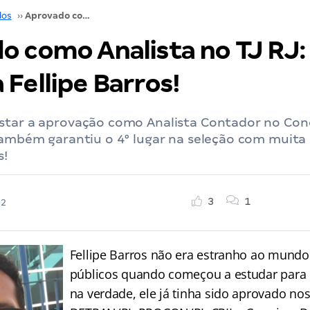
dos
››
Aprovado como Analista no TJ RJ: conheça Fellipe Barros!
o como Analista no TJ RJ:
Fellipe Barros!
star a aprovação como Analista Contador no Conc
também garantiu o 4° lugar na seleção com muita
s!
3
1
22
Fellipe Barros não era estranho ao mund
públicos quando começou a estudar para o
na verdade, ele já tinha sido aprovado no