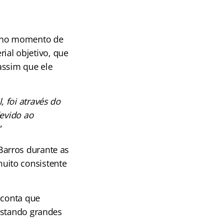
e no momento de
rial objetivo, que
assim que ele
 foi através do
devido ao
”
Barros durante as
uito consistente
 conta que
istando grandes