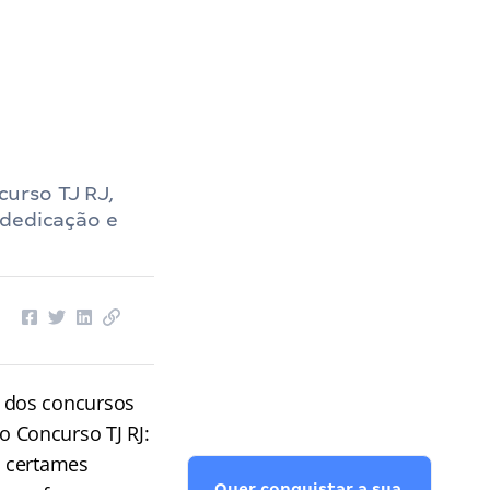
urso TJ RJ,
 dedicação e
o dos concursos
 Concurso TJ RJ:
s certames
Quer conquistar a sua