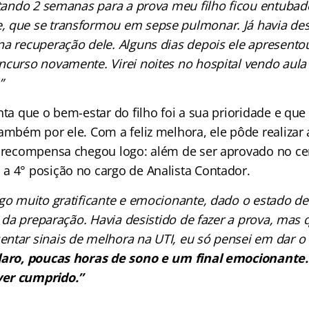
altando 2 semanas para a prova meu filho ficou entuba
 que se transformou em sepse pulmonar. Já havia desi
na recuperação dele. Alguns dias depois ele apresento
ncurso novamente. Virei noites no hospital vendo aula
”
nta que o bem-estar do filho foi a sua prioridade e qu
também por ele. Com a feliz melhora, ele pôde realizar
A recompensa chegou logo: além de ser aprovado no ce
a 4° posição no cargo de Analista Contador.
lgo muito gratificante e emocionante, dado o estado 
al da preparação. Havia desistido de fazer a prova, mas
ntar sinais de melhora na UTI, eu só pensei em dar
laro, poucas horas de sono e um final emocionante.
er cumprido.”