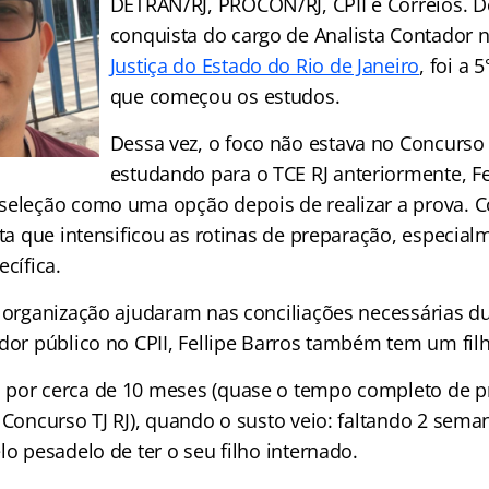
DETRAN/RJ, PROCON/RJ, CPII e Correios. D
conquista do cargo de Analista Contador 
Justiça do Estado do Rio de Janeiro
, foi a 
que começou os estudos.
Dessa vez, o foco não estava no Concurso T
estudando para o TCE RJ anteriormente, Fe
seleção como uma opção depois de realizar a prova. 
nta que intensificou as rotinas de preparação, especia
ecífica.
a organização ajudaram nas conciliações necessárias du
idor público no CPII, Fellipe Barros também tem um fil
 por cerca de 10 meses (quase o tempo completo de p
 Concurso TJ RJ), quando o susto veio: faltando 2 sema
lo pesadelo de ter o seu filho internado.