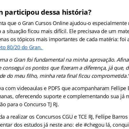
 participou dessa história?
onta que o Gran Cursos Online ajudou-o especialment
o a situação ficou mais difícil. Ele precisava de um mate
nas os tópicos mais importantes de cada matéria: foi 
eto 80/20 do Gran.
ma o Gran foi fundamental na minha aprovação. Afinal,
e consegui os pontos que fizeram a diferença, já que, 
e do meu filho, minha reta final ficou comprometida.
va com videoaulas e PDFS que acompanharam Fellipe 
manas, oferecendo suporte e complementando sua já m
ão para o Concurso TJ RJ.
a a realizar os Concursos CGU e TCE RJ, Fellipe Barros
entar dos estudos já neste ano: ele #chegou lá, conqu