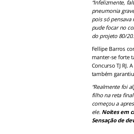
“Infelizmente, f
pneumonia grave,
pois só pensava 
pude focar no co
do projeto 80/20.
Fellipe Barros co
manter-se forte 
Concurso TJ RJ. 
também garantiu 
“Realmente foi a
filho na reta fin
começou a aprese
ele.
Noites em c
Sensação de dev