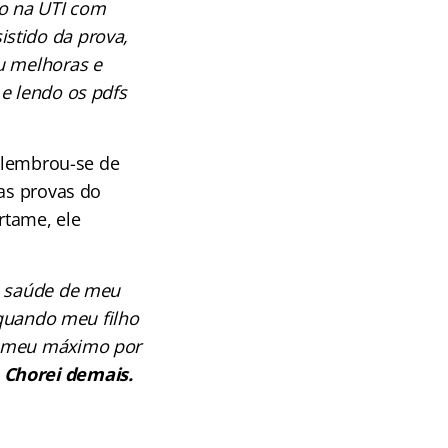
do na UTI com
stido da prova,
u melhoras e
 e lendo os pdfs
e lembrou-se de
 as provas do
rtame, ele
de saúde de meu
 quando meu filho
 o meu máximo por
 Chorei demais.