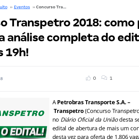
uito
››
Eventos
››
Concurso Transpetro 2018: como passar? Confira a análise completa do edital, HOJE, às 19h!
o Transpetro 2018: como 
a análise completa do edit
s 19h!
0
1
18
A
Petrobras Transporte S.A. –
Transpetro
(Concurso Transpetro
no
Diário Oficial da União
desta se
edital de abertura de mais um co
desta vez para oferta de 1.806 va