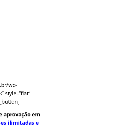
m.br/wp-
 style=”flat”
u_button]
de aprovação em
es ilimitadas e