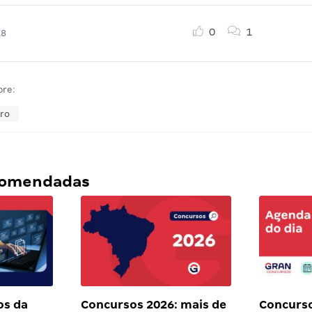
0
1
18
bre:
ro
ecomendadas
os da
Concursos 2026: mais de
Concurso