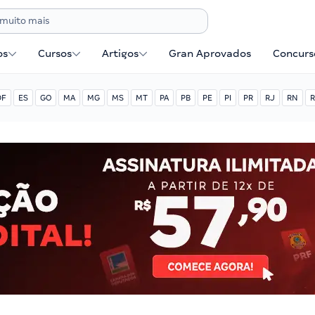
os
Cursos
Artigos
Gran Aprovados
Concurse
DF
ES
GO
MA
MG
MS
MT
PA
PB
PE
PI
PR
RJ
RN
R