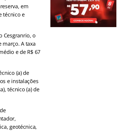
 reserva, em
 técnico e
 Cesgranrio, o
e março. A taxa
 médio e de R$ 67
écnico (a) de
os e instalações
), técnico (a) de
 de
ntador,
ica, geotécnica,