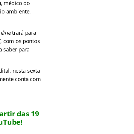
), médico do
eio ambiente.
nline
trará para
”, com os pontos
a saber para
ital, nesta sexta
mente conta com
artir das 19
uTube!