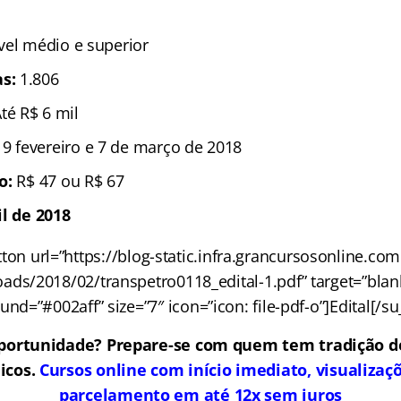
ível médio e superior
as:
1.806
Até R$ 6 mil
e 9 fevereiro e 7 de março
de 2018
ão:
R$ 47 ou R$ 67
il de 2018
ton url=”https://blog-static.infra.grancursosonline.co
ads/2018/02/transpetro0118_edital-1.pdf” target=”blank”
nd=”#002aff” size=”7″ icon=”icon: file-pdf-o”]Edital[/s
portunidade? Prepare-se com quem tem tradição 
icos.
Cursos online com início imediato, visualizaçõ
parcelamento em até 12x sem juros