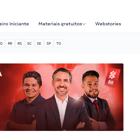
iro Iniciante
Materiais gratuitos
Webstories
O
RR
RS
SC
SE
SP
TO