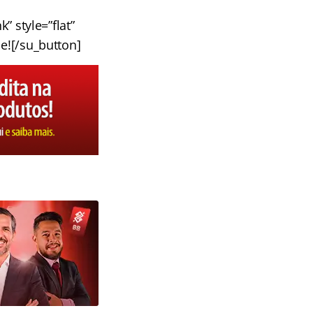
” style=”flat”
e![/su_button]