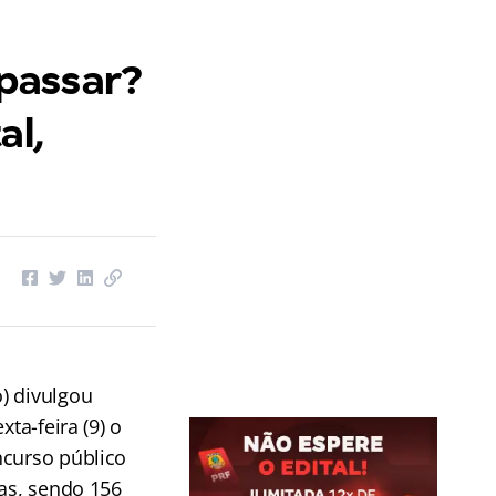
passar?
al,
) divulgou
xta-feira (9) o
ncurso público
gas, sendo 156