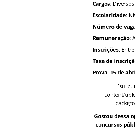
Cargos
: Diversos
Escolaridade
: N
Número de vag
Remuneração
: 
Inscrições
: Entr
Taxa de inscriç
Prova: 15 de abr
[su_but
content/uplo
backgrou
Gostou dessa o
concursos públ