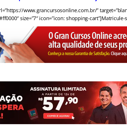
l=”https://www.grancursosonline.com.br/” target=”blank
ff0000″ size=”7″ icon=”icon: shopping-cart”]Matricule-s