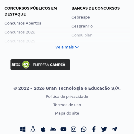
CONCURSOS PÚBLICOS EM
BANCAS DE CONCURSOS
DESTAQUE
Cebraspe
Concursos Abertos
Cesgranrio
Concursos 2026
Consulplan
Concursos 2025
FCC
Veja mais
Concurso Nacional Unificado
FGV
Concurso Ibama
Idecan
Concurso MPU
Selecon
Editais publicados
Uniase
© 2012 - 2026 Gran Tecnologia e Educação S/A.
Vunesp
Política de privacidade
CONCURSOS POR PROFISSÃO
EXAME DE ORDEM
Termos de uso
Concursos Administrativos
OAB
Mapa do site
Concursos Educação
Prova OAB
Concursos Fiscais
Calendário OAB