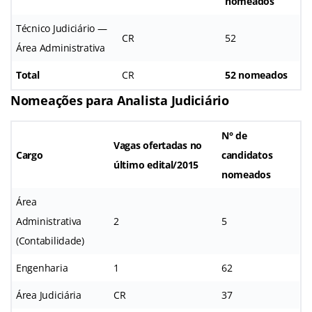
nomeados
Técnico Judiciário —
CR
52
Área Administrativa
Total
CR
52 nomeados
Nomeações para Analista Judiciário
N° de
Vagas ofertadas no
Cargo
candidatos
último edital/2015
nomeados
Área
Administrativa
2
5
(Contabilidade)
Engenharia
1
62
Área Judiciária
CR
37