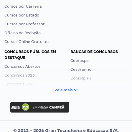
Cursos por Carreira
Cursos por Estado
Cursos por Professor
Oficina de Redação
Cursos Online Gratuitos
CONCURSOS PÚBLICOS EM
BANCAS DE CONCURSOS
DESTAQUE
Cebraspe
Concursos Abertos
Cesgranrio
Concursos 2026
Consulplan
Concursos 2025
FCC
Veja mais
Concurso Nacional Unificado
FGV
Concurso Ibama
Idecan
Concurso MPU
Selecon
Editais publicados
Uniase
© 2012 - 2026 Gran Tecnologia e Educação S/A.
Vunesp