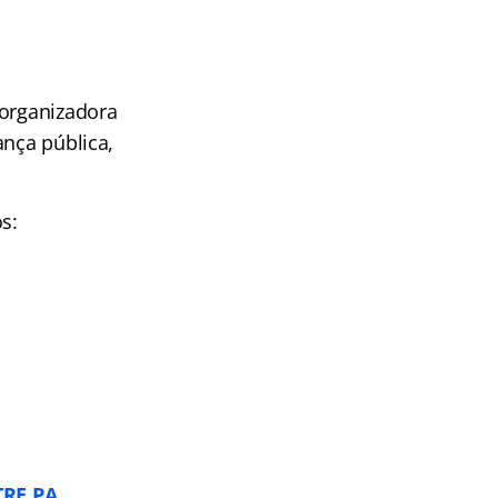
 organizadora
ança pública,
s:
TRE PA