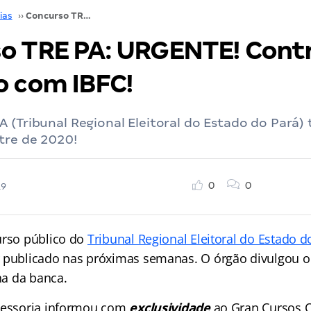
ias
››
Concurso TRE PA: URGENTE! Contrato assinado com IBFC!
o TRE PA: URGENTE! Cont
o com IBFC!
 (Tribunal Regional Eleitoral do Estado do Pará) 
tre de 2020!
0
0
19
urso público do
Tribunal Regional Eleitoral do Estado d
 publicado nas próximas semanas. O órgão divulgou 
lha da banca.
sessoria informou com
exclusividade
ao Gran Cursos O