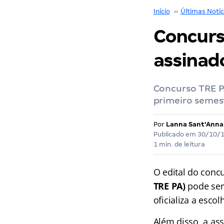
Início
››
Últimas Notíc
Concurs
assinad
Concurso TRE PA
primeiro semes
Por
Lanna Sant'Anna
Publicado em
30/10/
1 min. de leitura
O edital do conc
TRE PA)
pode ser
oficializa a esco
Além disso, a as