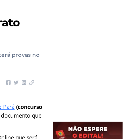
rato
terá provas no
o Pará
(concurso
o documento que
nline que será