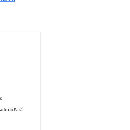
)
as
stado do Pará