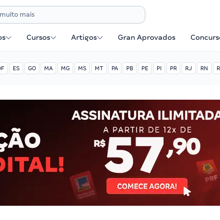
os
Cursos
Artigos
Gran Aprovados
Concurse
DF
ES
GO
MA
MG
MS
MT
PA
PB
PE
PI
PR
RJ
RN
R