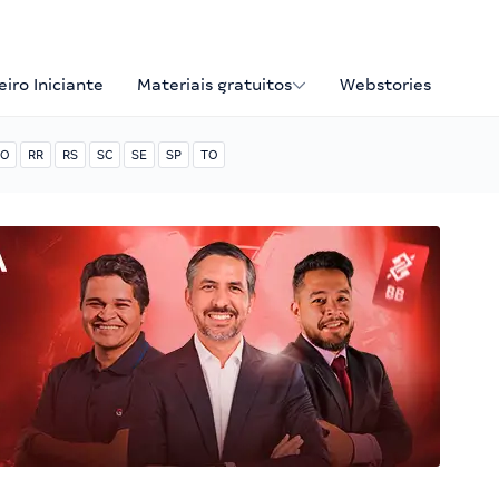
iro Iniciante
Materiais gratuitos
Webstories
O
RR
RS
SC
SE
SP
TO