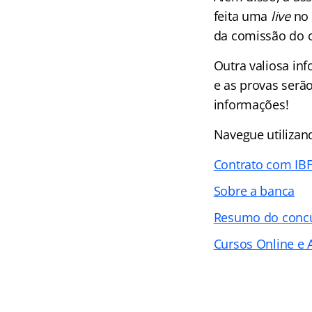
feita uma
live
no 
da comissão do co
Outra valiosa inf
e as provas serã
informações!
Navegue utilizand
Contrato com IB
Sobre a banca
Resumo do concu
Cursos Online e A