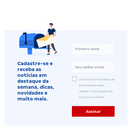
Cadastre-se e
receba as
notícias em
Concordo com a Política de
destaque da
Privacidade e aceito
semana, dicas,
receber comunicações do
novidades e
Gran Cursos Online.
muito mais.