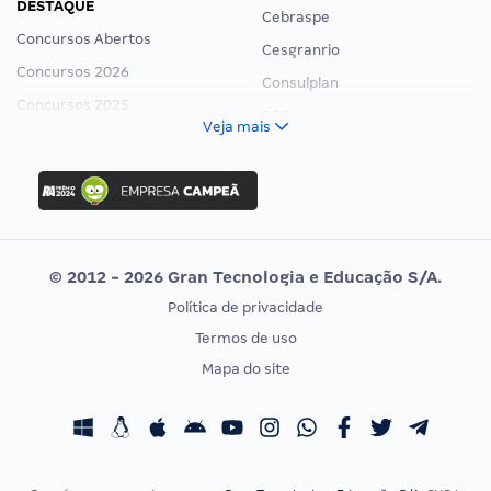
DESTAQUE
Cebraspe
Concursos Abertos
Cesgranrio
Concursos 2026
Consulplan
Concursos 2025
FCC
Veja mais
Concurso Nacional Unificado
FGV
Concurso Ibama
Idecan
Concurso MPU
Selecon
Editais publicados
Uniase
© 2012 - 2026 Gran Tecnologia e Educação S/A.
Vunesp
Política de privacidade
CONCURSOS POR PROFISSÃO
EXAME DE ORDEM
Termos de uso
Concursos Administrativos
OAB
Mapa do site
Concursos Educação
Prova OAB
Concursos Fiscais
Calendário OAB
Concursos Jurídicos
Questões OAB
Concursos Militares
Recursos OAB