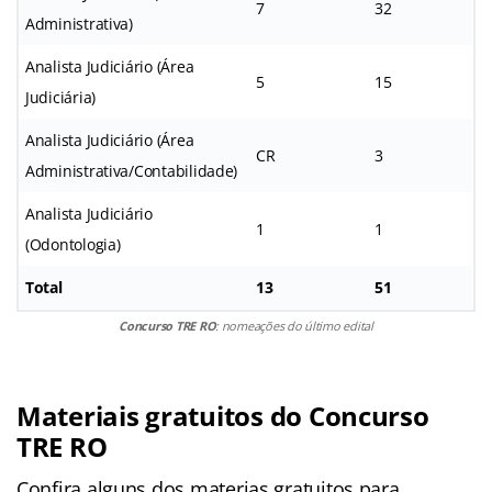
7
32
Administrativa)
Analista Judiciário (Área
5
15
Judiciária)
Analista Judiciário (Área
CR
3
Administrativa/Contabilidade)
Analista Judiciário
1
1
(Odontologia)
Total
13
51
Concurso TRE RO
: nomeações do último edital
Materiais gratuitos do Concurso
TRE RO
Confira alguns dos materias gratuitos para