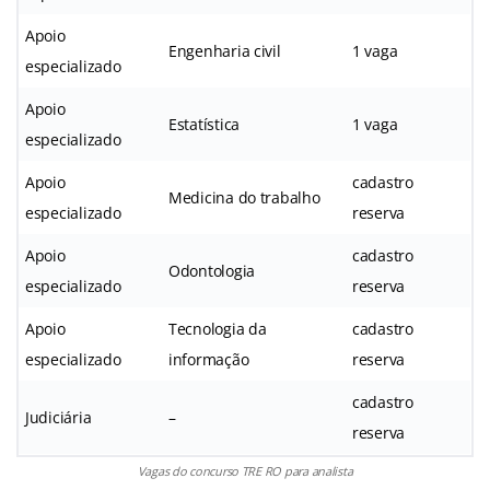
Apoio
Engenharia civil
1 vaga
especializado
Apoio
Estatística
1 vaga
especializado
Apoio
cadastro
Medicina do trabalho
especializado
reserva
Apoio
cadastro
Odontologia
especializado
reserva
Apoio
Tecnologia da
cadastro
especializado
informação
reserva
cadastro
Judiciária
–
reserva
Vagas do concurso TRE RO para analista