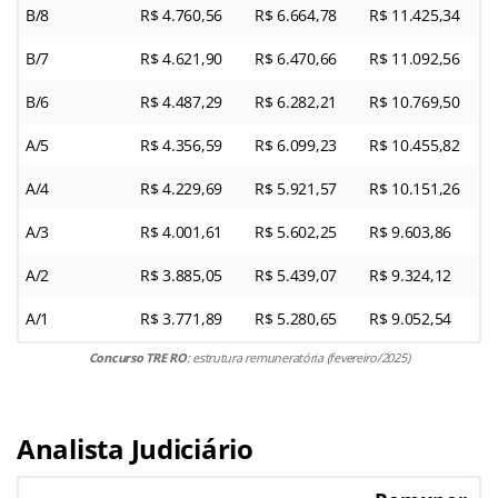
B/8
R$ 4.760,56
R$ 6.664,78
R$ 11.425,34
B/7
R$ 4.621,90
R$ 6.470,66
R$ 11.092,56
B/6
R$ 4.487,29
R$ 6.282,21
R$ 10.769,50
A/5
R$ 4.356,59
R$ 6.099,23
R$ 10.455,82
A/4
R$ 4.229,69
R$ 5.921,57
R$ 10.151,26
A/3
R$ 4.001,61
R$ 5.602,25
R$ 9.603,86
A/2
R$ 3.885,05
R$ 5.439,07
R$ 9.324,12
A/1
R$ 3.771,89
R$ 5.280,65
R$ 9.052,54
Concurso TRE RO
: estrutura remuneratória (fevereiro/2025)
Analista Judiciário