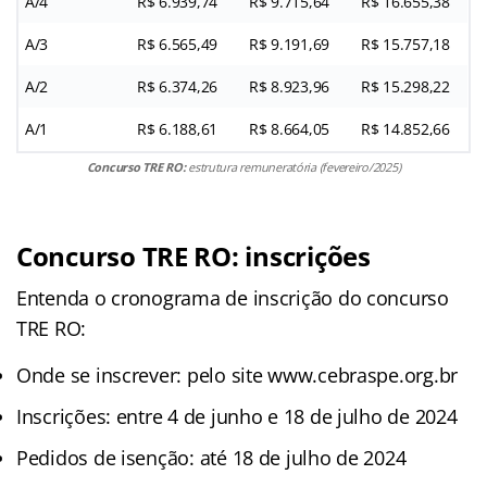
A/4
R$ 6.939,74
R$ 9.715,64
R$ 16.655,38
A/3
R$ 6.565,49
R$ 9.191,69
R$ 15.757,18
A/2
R$ 6.374,26
R$ 8.923,96
R$ 15.298,22
A/1
R$ 6.188,61
R$ 8.664,05
R$ 14.852,66
Concurso TRE RO:
estrutura remuneratória (fevereiro/2025)
Concurso TRE RO: inscrições
Entenda o cronograma de inscrição do concurso
TRE RO:
Onde se inscrever: pelo site www.cebraspe.org.br
Inscrições: entre 4 de junho e 18 de julho de 2024
Pedidos de isenção: até 18 de julho de 2024