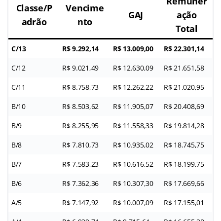
Remuner
Classe/P
Vencime
GAJ
ação
adrão
nto
Total
C/13
R$ 9.292,14
R$ 13.009,00
R$ 22.301,14
C/12
R$ 9.021,49
R$ 12.630,09
R$ 21.651,58
C/11
R$ 8.758,73
R$ 12.262,22
R$ 21.020,95
B/10
R$ 8.503,62
R$ 11.905,07
R$ 20.408,69
B/9
R$ 8.255,95
R$ 11.558,33
R$ 19.814,28
B/8
R$ 7.810,73
R$ 10.935,02
R$ 18.745,75
B/7
R$ 7.583,23
R$ 10.616,52
R$ 18.199,75
B/6
R$ 7.362,36
R$ 10.307,30
R$ 17.669,66
A/5
R$ 7.147,92
R$ 10.007,09
R$ 17.155,01