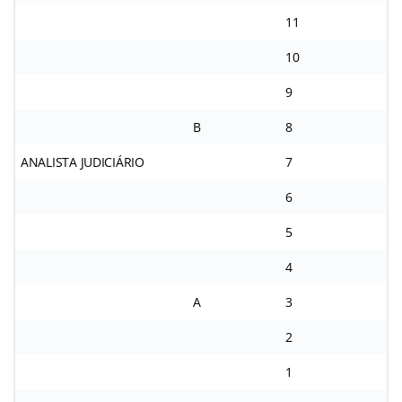
11
10
9
B
8
ANALISTA JUDICIÁRIO
7
6
5
4
A
3
2
1