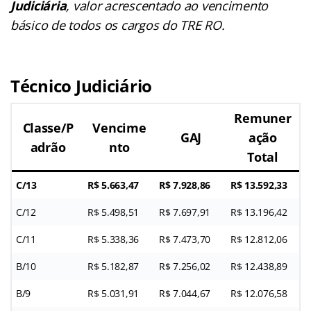
Judiciária
, valor acrescentado ao vencimento
básico de todos os cargos do TRE RO.
Técnico Judiciário
Remuner
Classe/P
Vencime
GAJ
ação
adrão
nto
Total
C/13
R$ 5.663,47
R$ 7.928,86
R$ 13.592,33
C/12
R$ 5.498,51
R$ 7.697,91
R$ 13.196,42
C/11
R$ 5.338,36
R$ 7.473,70
R$ 12.812,06
B/10
R$ 5.182,87
R$ 7.256,02
R$ 12.438,89
B/9
R$ 5.031,91
R$ 7.044,67
R$ 12.076,58