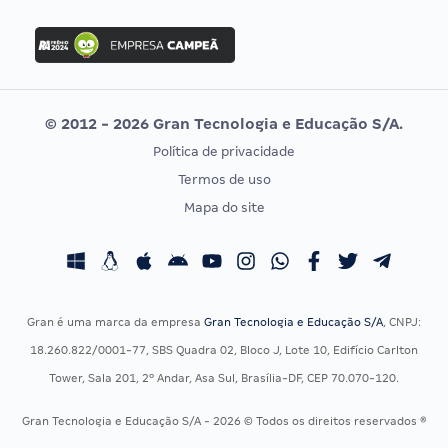
FGV
Concurso Ibama
Idecan
Concurso MPU
Selecon
Editais publicados
Uniase
© 2012 - 2026 Gran Tecnologia e Educação S/A.
Vunesp
Política de privacidade
CONCURSOS POR PROFISSÃO
EXAME DE ORDEM
Termos de uso
Concursos Administrativos
OAB
Mapa do site
Concursos Educação
Prova OAB
Concursos Fiscais
Calendário OAB
Concursos Jurídicos
Questões OAB
Concursos Militares
Recursos OAB
Gran é uma marca da empresa
Gran Tecnologia e Educação S/A
, CNPJ:
Concursos Policiais
Exame de Ordem
18.260.822/0001-77, SBS Quadra 02, Bloco J, Lote 10, Edifício Carlton
Concursos Saúde
Tower, Sala 201, 2º Andar, Asa Sul, Brasília-DF, CEP 70.070-120.
Concursos Tribunais
Gran Tecnologia e Educação S/A - 2026 © Todos os direitos reservados ®
Residência Multiprofissional