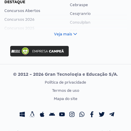
DESTAQUE
Cebraspe
Concursos Abertos
Cesgranrio
Concursos 2026
Consulplan
Concursos 2025
FCC
Veja mais
Concurso Nacional Unificado
FGV
Concurso Ibama
Idecan
Concurso MPU
Selecon
Editais publicados
Uniase
© 2012 - 2026 Gran Tecnologia e Educação S/A.
Vunesp
Política de privacidade
CONCURSOS POR PROFISSÃO
EXAME DE ORDEM
Termos de uso
Concursos Administrativos
OAB
Mapa do site
Concursos Educação
Prova OAB
Concursos Fiscais
Calendário OAB
Concursos Jurídicos
Questões OAB
Concursos Militares
Recursos OAB