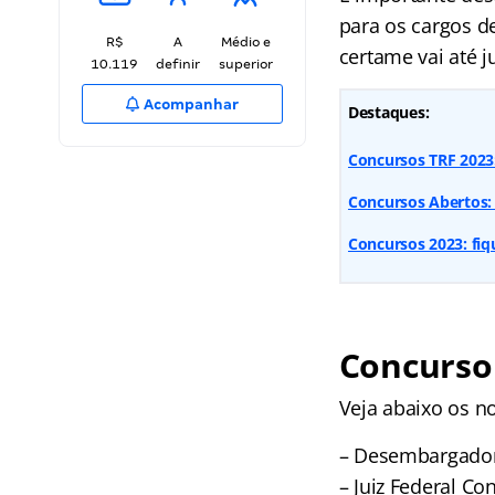
para os cargos de
R$
A
Médio e
certame vai até j
10.119
definir
superior
Acompanhar
Destaques:
Concursos TRF 2023:
Concursos Abertos: 
Concursos 2023: fi
Concurso
Veja abaixo os n
– Desembargado
– Juiz Federal 