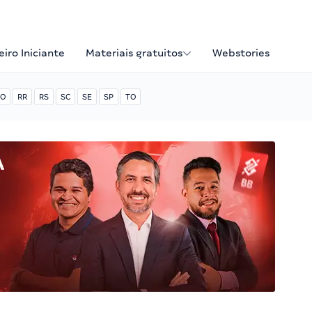
iro Iniciante
Materiais gratuitos
Webstories
O
RR
RS
SC
SE
SP
TO