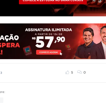
COMECE A ESTUDAR NO GRAN CURSOS
5
0
23
bre:
a