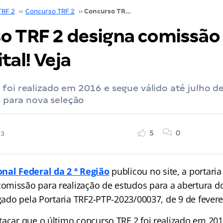
TRF 2
››
Concurso TRF 2
››
Concurso TRF 2 designa comissão para novo edital! Veja
o TRF 2 designa comissão
tal! Veja
foi realizado em 2016 e segue válido até julho d
as para nova seleção
5
0
23
onal Federal da 2 ª Região
publicou no site, a portari
missão para realização de estudos para a abertura 
lgado pela Portaria TRF2-PTP-2023/00037, de 9 de fevere
tacar que o último concurso TRF 2 foi realizado em 201