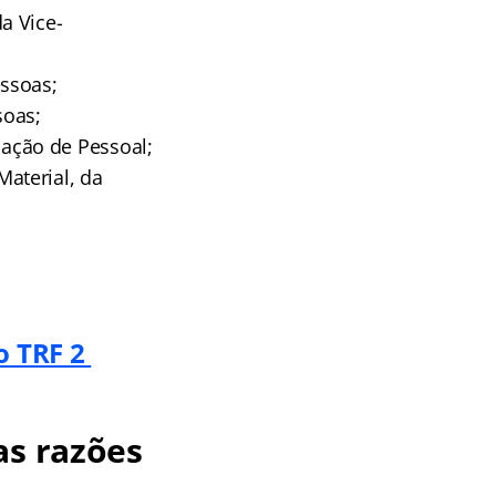
a Vice-
ssoas;
soas;
ação de Pessoal;
aterial, da
o TRF 2
as razões
!