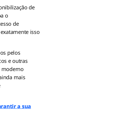
onibilização de
ba o
cesso de
 exatamente isso
dos pelos
os e outras
is moderno
ainda mais
e
rantir a sua