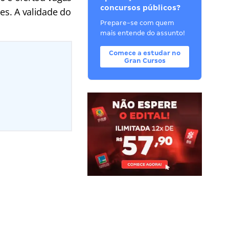
concursos públicos?
es. A validade do
Prepare-se com quem
mais entende do assunto!
Comece a estudar no
Gran Cursos