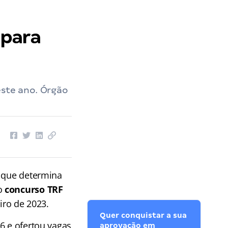
 para
este ano. Órgão
a que determina
do
concurso TRF
iro de 2023.
Quer conquistar a sua
6 e ofertou vagas
aprovação em