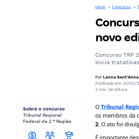
Início
››
Concurso
››
Concurs
novo edi
Concurso TRF 2 
inicia tratativ
Por
Lanna Sant'Anna
Publicado em
10/02/
2 min. de leitura
O
Tribunal Regi
Sobre o concurso
os membros da co
Tribunal Regional
Federal da 2 ª Região
2
. O ato foi divu
É importante des