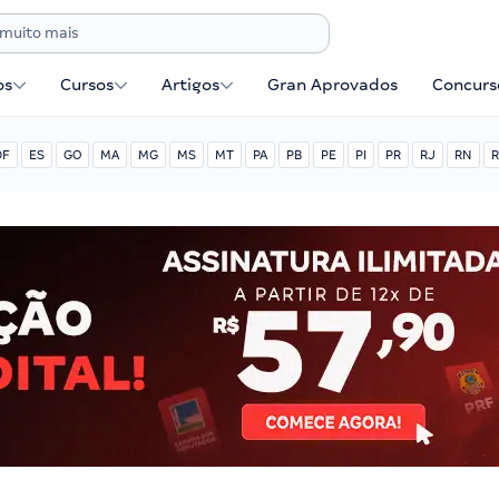
os
Cursos
Artigos
Gran Aprovados
Concurse
DF
ES
GO
MA
MG
MS
MT
PA
PB
PE
PI
PR
RJ
RN
R