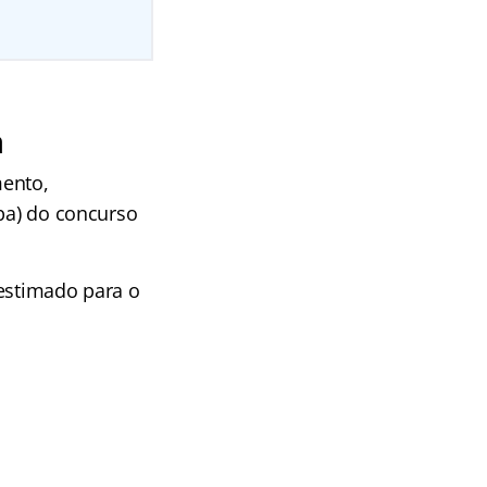
a
mento,
apa) do concurso
 estimado para o