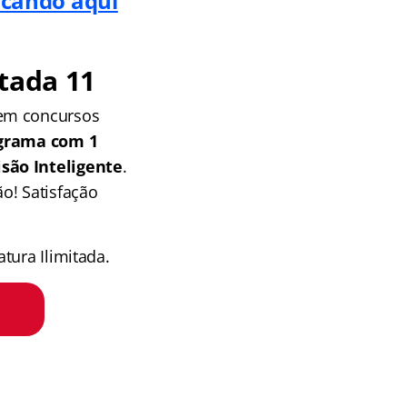
licando aqui
tada 11
 em concursos
grama com 1
isão Inteligente
.
o! Satisfação
tura Ilimitada.