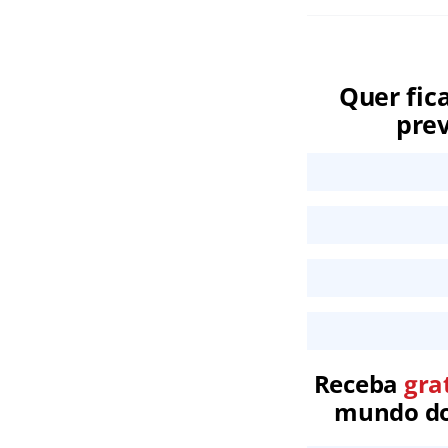
Quer fic
prev
Receba
gra
mundo dos