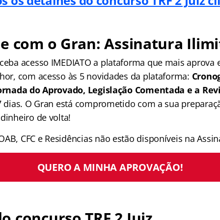
s os detalhes do concurso TRF 2 Juiz c
e com o Gran: Assinatura Ilimi
receba acesso IMEDIATO a plataforma que mais aprova
lhor, com acesso às 5 novidades da plataforma:
Crono
 Jornada do Aprovado, Legislação Comentada e a Rev
 7 dias. O Gran está comprometido com a sua preparaçã
dinheiro de volta!
OAB, CFC e Residências não estão disponíveis na Assina
QUERO A MINHA APROVAÇÃO!
 concurso TRF 2 Juiz