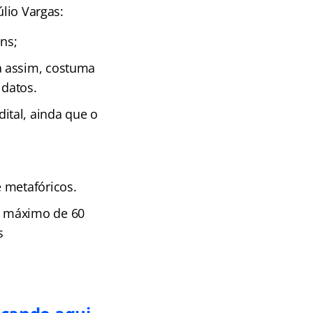
úlio Vargas:
ns;
a assim, costuma
datos.
ital, ainda que o
 metafóricos.
o máximo de 60
s