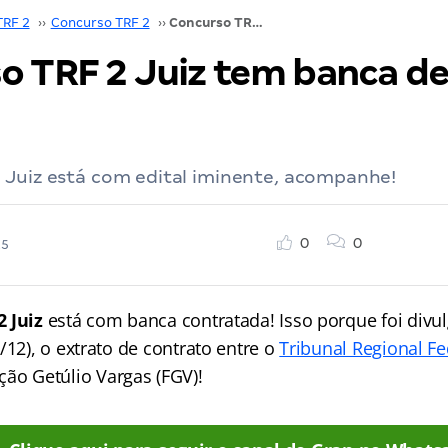
TRF 2
››
Concurso TRF 2
››
Concurso TRF 2 Juiz tem banca definida, confira!
o TRF 2 Juiz tem banca de
 Juiz está com edital iminente, acompanhe!
0
0
25
 Juiz
está com banca contratada! Isso porque foi divu
/12), o extrato de contrato entre o
Tribunal Regional Fe
ão Getúlio Vargas (FGV)!