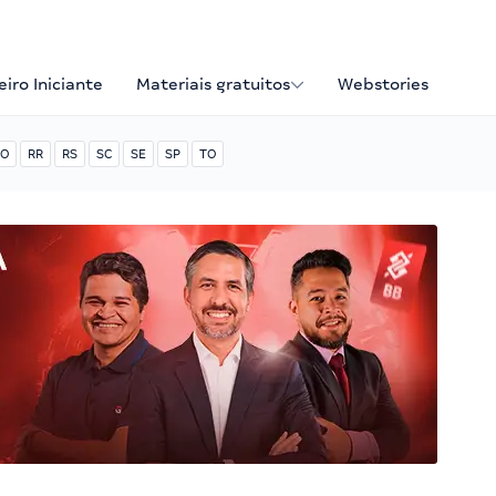
iro Iniciante
Materiais gratuitos
Webstories
O
RR
RS
SC
SE
SP
TO