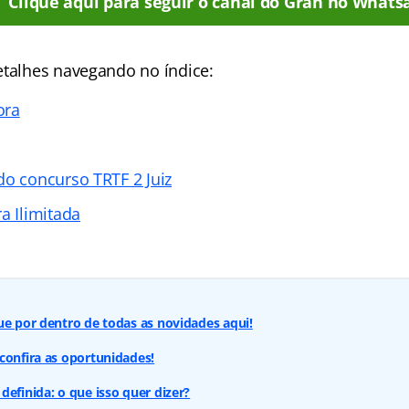
Clique aqui para seguir o canal do Gran no Whats
etalhes navegando no índice:
ora
do concurso TRTF 2 Juiz
a Ilimitada
ue por dentro de todas as novidades aqui!
confira as oportunidades!
definida: o que isso quer dizer?