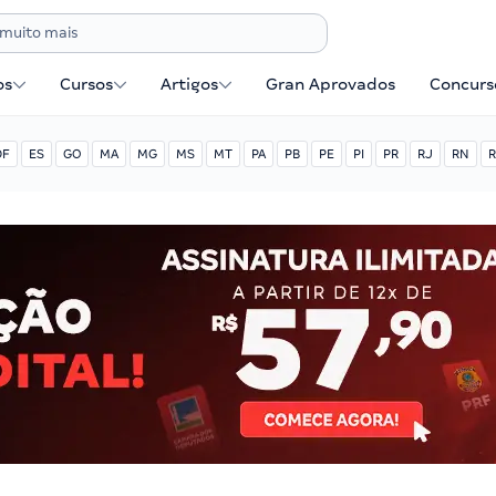
os
Cursos
Artigos
Gran Aprovados
Concurse
DF
ES
GO
MA
MG
MS
MT
PA
PB
PE
PI
PR
RJ
RN
R