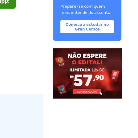
app!
Prepare-se com quem
mais entende do assunto!
Comece a estudar no
Gran Cursos