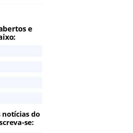
abertos e
aixo:
 notícias do
screva-se: