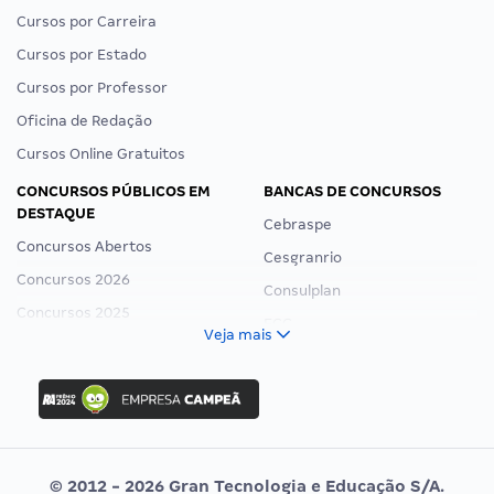
Cursos por Carreira
Cursos por Estado
Cursos por Professor
Oficina de Redação
Cursos Online Gratuitos
CONCURSOS PÚBLICOS EM
BANCAS DE CONCURSOS
DESTAQUE
Cebraspe
Concursos Abertos
Cesgranrio
Concursos 2026
Consulplan
Concursos 2025
FCC
Veja mais
Concurso Nacional Unificado
FGV
Concurso Ibama
Idecan
Concurso MPU
Selecon
Editais publicados
Uniase
© 2012 - 2026 Gran Tecnologia e Educação S/A.
Vunesp